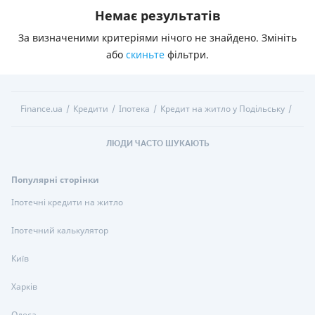
Немає результатів
За визначеними критеріями нічого не знайдено. Змініть
або
скиньте
фільтри.
Finance.ua
Кредити
Іпотека
Кредит на житло у Подільську
ЛЮДИ ЧАСТО ШУКАЮТЬ
Популярні сторінки
Іпотечні кредити на житло
Іпотечний калькулятор
Київ
Харків
Одеса