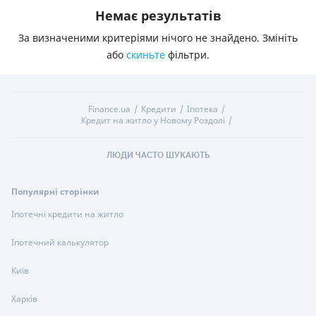
Немає результатів
За визначеними критеріями нічого не знайдено. Змініть
або
скиньте
фільтри.
Finance.ua
Кредити
Іпотека
Кредит на житло у Новому Роздолі
ЛЮДИ ЧАСТО ШУКАЮТЬ
Популярні сторінки
Іпотечні кредити на житло
Іпотечний калькулятор
Київ
Харків