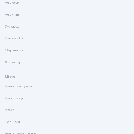
Черкаси
Чернігів
Ужгород
Кривий Ріг
Маріуполь
Житомир
Місто
Кропивницький
Кременчук
Рівне
Чернівці
Івано-Франківськ