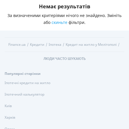
Немає результатів
За визначеними критеріями нічого не знайдено. Змініть
або
скиньте
фільтри.
Finance.ua
Кредити
Іпотека
Кредит на житло у Мелітополі
ЛЮДИ ЧАСТО ШУКАЮТЬ
Популярні сторінки
Іпотечні кредити на житло
Іпотечний калькулятор
Київ
Харків
Одеса