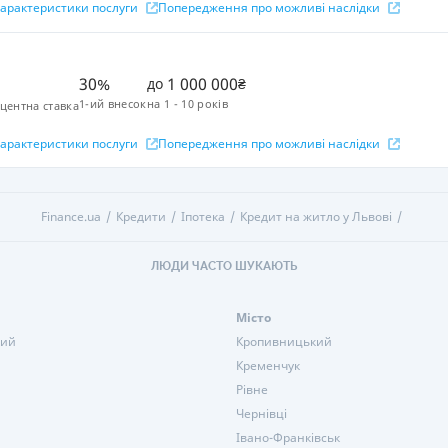
 характеристики послуги
Попередження про можливі наслідки
30%
1 000 000
до
₴
1-ий внесок
на
1 - 10 років
центна ставка
 характеристики послуги
Попередження про можливі наслідки
Finance.ua
Кредити
Іпотека
Кредит на житло у Львові
ЛЮДИ ЧАСТО ШУКАЮТЬ
Місто
кий
Кропивницький
Кременчук
Рівне
Чернівці
Івано-Франківськ