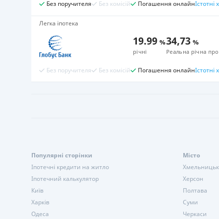
Без поручителя
Без комісій
Погашення онлайн
Істотні
Легка іпотека
19.99
34,73
%
%
річні
Реальна річна про
Без поручителя
Без комісій
Погашення онлайн
Істотні
Популярні сторінки
Місто
Іпотечні кредити на житло
Хмельниць
Іпотечний калькулятор
Херсон
Київ
Полтава
Харків
Суми
Одеса
Черкаси