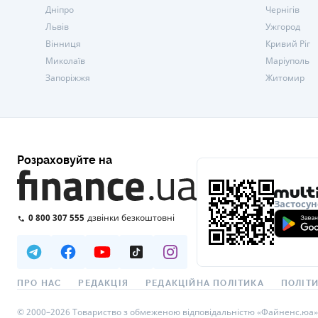
Дніпро
Чернігів
Львів
Ужгород
Вінниця
Кривий Ріг
Миколаїв
Маріуполь
Запоріжжя
Житомир
Розраховуйте на
Застосун
0 800 307 555
дзвінки безкоштовні
ПРО НАС
РЕДАКЦІЯ
РЕДАКЦІЙНА ПОЛІТИКА
ПОЛІТИ
© 2000–2026 Товариство з обмеженою відповідальністю «Файненс.юа», св