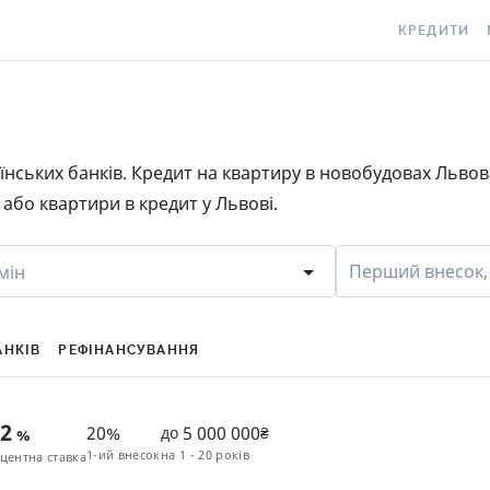
КРЕДИТИ
КРЕДИТ ОНЛ
С
КРЕДИТ ГОТ
C
раїнських банків. Кредит на квартиру в новобудовах Льво
КРЕДИТ ЦІЛ
Є
або квартири в кредит у Львові.
КРЕДИТ БЕЗ
C
З ПОГАНОЮ 
S
Перший внесок,
мін
ІСТОРІЄЮ
КРЕДИТ З П
ПЕРІОДОМ
АНКІВ
РЕФІНАНСУВАННЯ
СТАТТІ ПРО 
42
20%
5 000 000
до
₴
%
ПІДБІР КРЕ
1-ий внесок
на
1 - 20 років
центна ставка
ІПОТЕКА