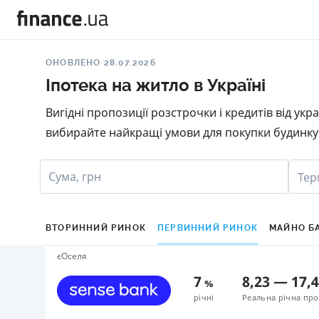
ОНОВЛЕНО 28.07.2026
Іпотека на житло в Україні
Вигідні пропозиції розстрочки і кредитів від ук
вибирайте найкращі умови для покупки будинку 
Сума, грн
Тер
ВТОРИННИЙ РИНОК
ПЕРВИННИЙ РИНОК
МАЙНО Б
єОселя
7
8,23
—
17,
%
річні
Реальна річна про