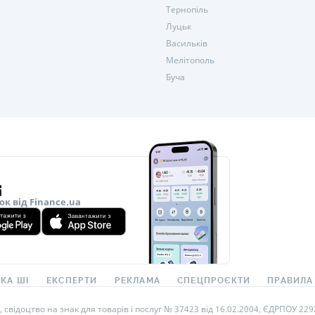
Тернопіль
Луцьк
Васильків
Мелітополь
Буча
ок від Finance.ua
КА ШІ
ЕКСПЕРТИ
РЕКЛАМА
СПЕЦПРОЄКТИ
ПРАВИЛА
ідоцтво на знак для товарів і послуг № 37423 від 16.02.2004, ЄДРПОУ 22929