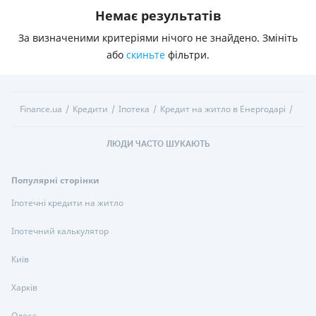
Немає результатів
За визначеними критеріями нічого не знайдено. Змініть
або
скиньте
фільтри.
Finance.ua
Кредити
Іпотека
Кредит на житло в Енергодарі
ЛЮДИ ЧАСТО ШУКАЮТЬ
Популярні сторінки
Іпотечні кредити на житло
Іпотечний калькулятор
Київ
Харків
Одеса