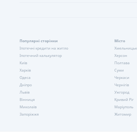
Популярні сторінки
Місто
Іпотечні кредити на житло
Хмельниць
Іпотечний калькулятор
Херсон
Київ
Полтава
Харків
Суми
Одеса
Черкаси
Дніпро
Чернігів
Львів
Ужгород
Вінниця
Кривий Ріг
Миколаїв
Маріуполь
Запоріжжя
Житомир