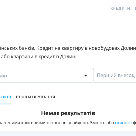
КРЕДИТИ
КРЕДИТ ОНЛ
С
КРЕДИТ ГОТ
C
раїнських банків. Кредит на квартиру в новобудовах Доли
КРЕДИТ ЦІЛ
Є
або квартири в кредит в Долині.
КРЕДИТ БЕЗ
C
З ПОГАНОЮ 
S
Перший внесок,
мін
ІСТОРІЄЮ
КРЕДИТ З П
ПЕРІОДОМ
АНКІВ
РЕФІНАНСУВАННЯ
СТАТТІ ПРО 
Немає результатів
ПІДБІР КРЕ
наченими критеріями нічого не знайдено. Змініть або
скиньте
ф
ІПОТЕКА