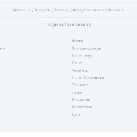
Finance.ua
Кредити
Іпотека
Кредит на житло в Долині
ЛЮДИ ЧАСТО ШУКАЮТЬ
Місто
кий
Кропивницький
Кременчук
Рівне
Чернівці
Івано-Франківськ
Тернопіль
Луцьк
Васильків
Мелітополь
Буча