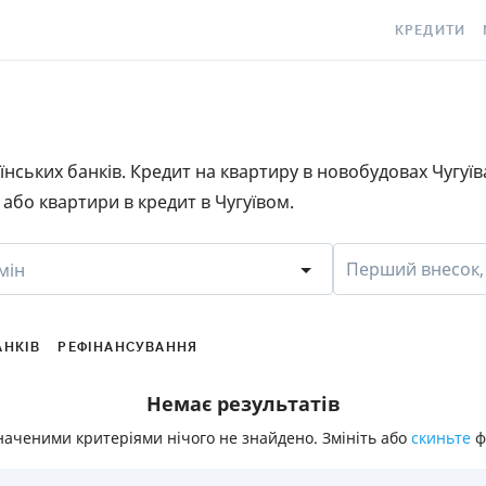
КРЕДИТИ
КРЕДИТ ОНЛ
С
КРЕДИТ ГОТ
C
раїнських банків. Кредит на квартиру в новобудовах Чугуї
КРЕДИТ ЦІЛ
Є
або квартири в кредит в Чугуївом.
КРЕДИТ БЕЗ
C
З ПОГАНОЮ 
S
Перший внесок,
мін
ІСТОРІЄЮ
КРЕДИТ З П
ПЕРІОДОМ
АНКІВ
РЕФІНАНСУВАННЯ
СТАТТІ ПРО 
Немає результатів
ПІДБІР КРЕ
наченими критеріями нічого не знайдено. Змініть або
скиньте
ф
ІПОТЕКА