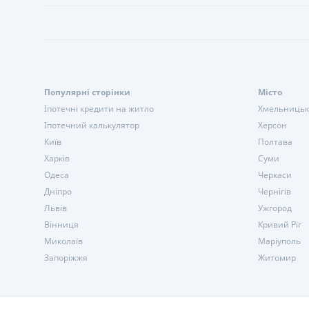
Популярні сторінки
Місто
Іпотечні кредити на житло
Хмельниць
Іпотечний калькулятор
Херсон
Київ
Полтава
Харків
Суми
Одеса
Черкаси
Дніпро
Чернігів
Львів
Ужгород
Вінниця
Кривий Ріг
Миколаїв
Маріуполь
Запоріжжя
Житомир