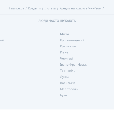
Finance.ua
Кредити
Іпотека
Кредит на житло в Чугуївом
ЛЮДИ ЧАСТО ШУКАЮТЬ
Місто
кий
Кропивницький
Кременчук
Рівне
Чернівці
Івано-Франківськ
Тернопіль
Луцьк
Васильків
Мелітополь
Буча