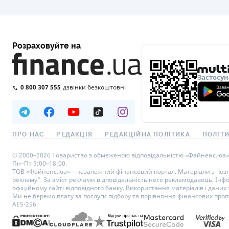
Розраховуйте на
Застосун
0 800 307 555
дзвінки безкоштовні
ПРО НАС
РЕДАКЦІЯ
РЕДАКЦІЙНА ПОЛІТИКА
ПОЛІТИ
© 2000–2026 Товариство з обмеженою відповідальністю «Файненс.юа», св
Пн–Пт 9:00–18:00.
ТОВ «Файненс.юа» – незалежний фінансовий портал. Матеріали з познач
рекламу”. За зміст реклами відповідальність несе рекламодавець. Інф
офіційному сайті відповідного банку. Використання матеріалів і даних з
Ми не беремо плату за послуги підбору та порівняння фінансових проп
AES-256.