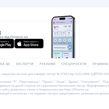
ок від Finance.ua
КА ШІ
ЕКСПЕРТИ
РЕКЛАМА
СПЕЦПРОЄКТИ
ПРАВИЛА
ідоцтво на знак для товарів і послуг № 37423 від 16.02.2004, ЄДРПОУ 22929
ками “Р”, “Партнерська”, “Промо”, “Акція”, “Думка”, “Спецпроєкт”, “Парт
ормація на даній сторінці не є рекламою банківських послуг. Верифікован
 сайту дозволено тільки з гіперпосиланням https://finance.ua.
озицій в каталогах, і не надаємо послуги кредитування, розміщення депози