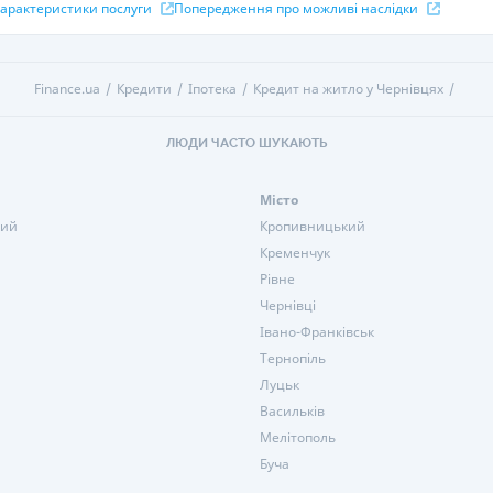
 характеристики послуги
Попередження про можливі наслідки
Finance.ua
Кредити
Іпотека
Кредит на житло у Чернівцях
ЛЮДИ ЧАСТО ШУКАЮТЬ
Місто
кий
Кропивницький
Кременчук
Рівне
Чернівці
Івано-Франківськ
Тернопіль
Луцьк
Васильків
Мелітополь
Буча