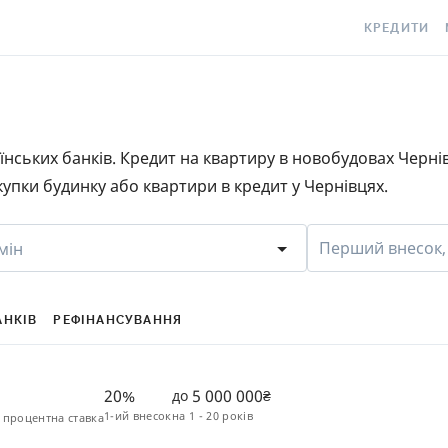
КРЕДИТИ
КРЕДИТ ОНЛ
С
КРЕДИТ ГОТ
C
раїнських банків. Кредит на квартиру в новобудовах Черні
КРЕДИТ ЦІЛ
Є
упки будинку або квартири в кредит у Чернівцях.
КРЕДИТ БЕЗ
C
З ПОГАНОЮ 
S
Перший внесок,
мін
ІСТОРІЄЮ
КРЕДИТ З П
ПЕРІОДОМ
АНКІВ
РЕФІНАНСУВАННЯ
СТАТТІ ПРО 
20%
5 000 000
до
₴
ПІДБІР КРЕ
1-ий внесок
на
1 - 20 років
 процентна ставка
ІПОТЕКА