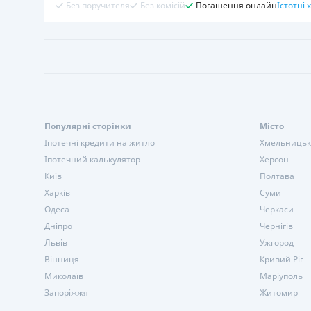
Без поручителя
Без комісій
Погашення онлайн
Істотні
Популярні сторінки
Місто
Іпотечні кредити на житло
Хмельниць
Іпотечний калькулятор
Херсон
Київ
Полтава
Харків
Суми
Одеса
Черкаси
Дніпро
Чернігів
Львів
Ужгород
Вінниця
Кривий Ріг
Миколаїв
Маріуполь
Запоріжжя
Житомир