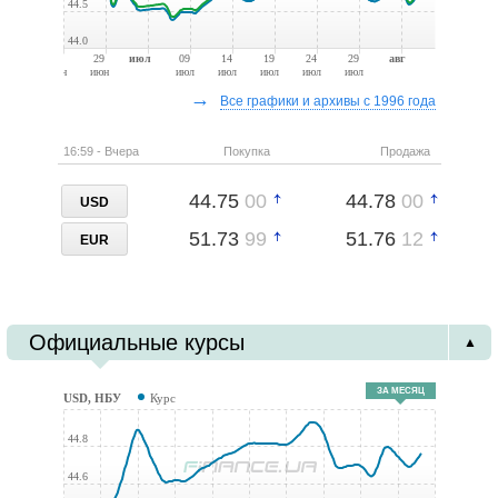
44.5
кыргызские сомы
44.0
0.02
25
0.03
10
2
KRW
24
29
июл
09
14
19
24
29
авг
июн
июн
июл
июл
июл
июл
июл
воны Республики Корея
→
Все графики и архивы с 1996 года
85.00
00
130.00
00
2
KWD
кувейтские динары
16:59 - Вчера
Покупка
Продажа
0.06
75
0.08
65
2
KZT
44.75
00
44.78
00
казахстанские тенге
USD
0.00
03
0.00
05
51.73
99
51.76
12
1
LBP
EUR
ливанские фунты
2.16
67
2.63
33
3
MDL
молдавские леи
Официальные курсы
▲
1.85
00
2.51
00
2
MXN
мексиканские новые песо
ЗА МЕСЯЦ
USD, НБУ
Курс
3.45
00
4.58
33
3
NOK
44.8
норвежские кроны
18.51
00
25.80
00
44.6
2
NZD