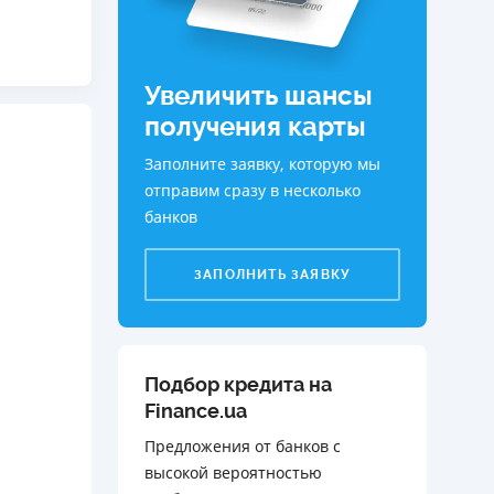
ДИТЕЛИ ПО
ВАНИЮ
Увеличить шансы
РАХОВЫЕ ПОЛИСЫ
получения карты
ВЫЕ КОМПАНИИ
Заполните заявку, которую мы
 О СТРАХОВЫХ
отправим сразу в несколько
ИЯХ
банков
КА И ОПЛАТА
ЗАПОЛНИТЬ ЗАЯВКУ
ТЫ
Подбор кредита на
Finance.ua
Предложения от банков с
высокой вероятностью