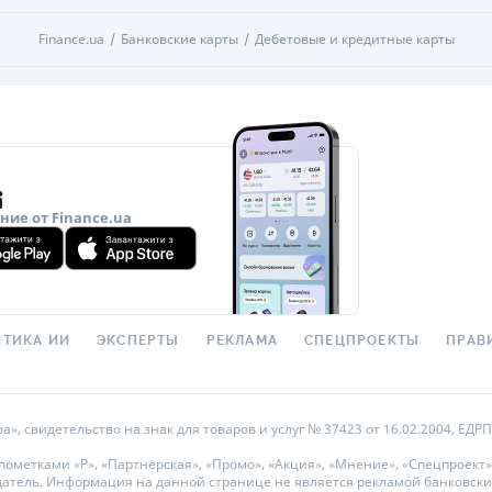
Finance.ua
Банковские карты
Дебетовые и кредитные карты
ие от Finance.ua
ТИКА ИИ
ЭКСПЕРТЫ
РЕКЛАМА
СПЕЦПРОЕКТЫ
ПРАВ
 свидетельство на знак для товаров и услуг № 37423 от 16.02.2004, ЕДРПО
метками «Р», «Партнёрская», «Промо», «Акция», «Мнение», «Спецпроект»
датель. Информация на данной странице не является рекламой банковски