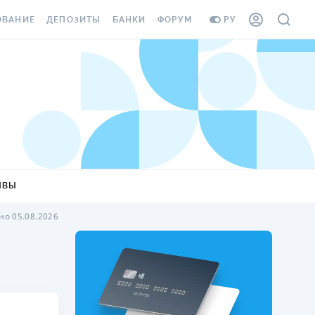
ОВАНИЕ
ДЕПОЗИТЫ
БАНКИ
ФОРУМ
РУ
ВСЕ ДЕПОЗИТЫ
ВСЕ БАНКИ
ВАНИЕ ЖИЛЬЯ ОТ
ДЕПОЗИТЫ В USD
ОТЗЫВЫ О БАНКАХ
И ШАХЕДОВ
ДЕПОЗИТЫ В EUR
МИКРОФИНАНСОВЫЕ
АХОВКА ЗАГРАНИЦУ
ОРГАНИЗАЦИИ
БОНУС К ДЕПОЗИТАМ
ОТЗЫВЫ ОБ МФО
УСЛОВИЯ АКЦИИ
Я КАРТА
ЫВЫ
ВОПРОСЫ И ОТВЕТЫ
ОННАЯ ВИНЬЕТКА
о 05.08.2026
ДЕПОЗИТНЫЙ КАЛЬКУЛЯТОР
Я СОТРУДНИКОВ
ПУТЕВОДИТЕЛИ ПО
SSISTANCE
СБЕРЕЖЕНИЯМ
ВАНИЕ ОТ
ТНЫХ СЛУЧАЕВ