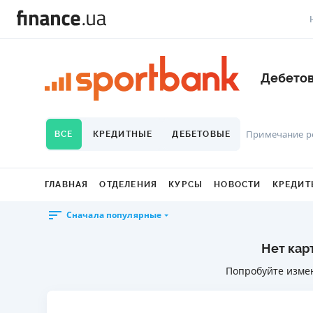
В
Дебетов
В
Л
Примечание р
ВСЕ
КРЕДИТНЫЕ
ДЕБЕТОВЫЕ
А
Н
ГЛАВНАЯ
ОТДЕЛЕНИЯ
КУРСЫ
НОВОСТИ
КРЕДИТ
С
Сначала популярные
П
Нет кар
Т
Попробуйте изме
Р