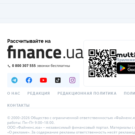
Рассчитывайте на
Приложен
0 800 307 555
звонки бесплатны
О НАС
РЕДАКЦИЯ
РЕДАКЦИОННАЯ ПОЛИТИКА
ПОЛИ
КОНТАКТЫ
© 2000–2026 Общество с ограниченной ответственностью «Файненс.юа»,
работы: Пн–Пт 9:00–18:00.
ООО «Файненс.юа» – независимый финансовый портал. Материалы с по
«О рекламе». За содержание рекламы ответственность несёт рекламо