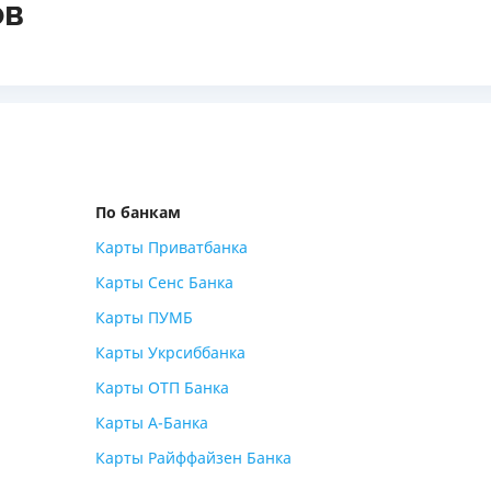
ов
ЕЖЕМЕСЯЧНЫЙ ОБЗОР
ПУТЕВО
КЕШБЭКА
СТРАХО
ПУТЕВОДИТЕЛИ ПО
ВСЕ СТ
БАНКОВСКИМ КАРТАМ
СТРАХО
ОТЗЫВЫ
КОМПАН
По банкам
Карты Приватбанка
ДОСТАВ
Карты Сенс Банка
КОНТАК
Карты ПУМБ
Карты Укрсиббанка
Карты ОТП Банка
Карты А-Банка
Карты Райффайзен Банка