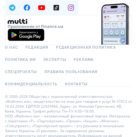
Приложение от Finance.ua
О НАС
РЕДАКЦИЯ
РЕДАКЦИОННАЯ ПОЛИТИКА
ПОЛИТИКА ИИ
ЭКСПЕРТЫ
РЕКЛАМА
СПЕЦПРОЕКТЫ
ПРАВИЛА ПОЛЬЗОВАНИЯ
КОНФИДЕНЦИАЛЬНОСТЬ
КОНТАКТЫ
© 2000–2026 Общество с ограниченной ответственностью
«Файненс.юа», свидетельство на знак для товаров и услуг № 37423 от
16.02.2004, ЕДРПОУ 22929966. Адрес: ул. Николая Гринченко, 4В,
Киев, Украина. График работы: Пн–Пт 9:00–18:00.
ООО «Файненс.юа» – независимый финансовый портал. Материалы
с пометками «Р», «Партнёрская», «Промо», «Акция», «Мнение»,
«Спецпроект», «Партнёрский проект» – это реклама в понимании
Закона Украины «О рекламе». За содержание рекламы
ответственность несёт рекламодатель. Информация на данной