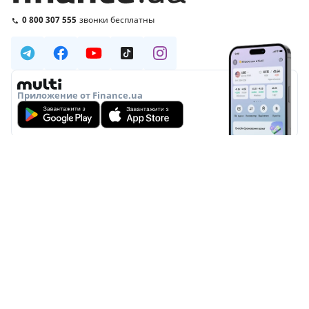
0 800 307 555
звонки бесплатны
Приложение от Finance.ua
О НАС
РЕДАКЦИЯ
РЕДАКЦИОННАЯ ПОЛИТИКА
ПОЛИТИКА ИИ
ЭКСПЕРТЫ
РЕКЛАМА
СПЕЦПРОЕКТЫ
ПРАВИЛА ПОЛЬЗОВАНИЯ
КОНФИДЕНЦИАЛЬНОСТЬ
КОНТАКТЫ
© 2000–2026 Общество с ограниченной ответственностью
«Файненс.юа», свидетельство на знак для товаров и услуг № 37423 от
16.02.2004, ЕДРПОУ 22929966. Адрес: ул. Николая Гринченко, 4В,
Киев, Украина. График работы: Пн–Пт 9:00–18:00.
ООО «Файненс.юа» – независимый финансовый портал. Материалы
с пометками «Р», «Партнёрская», «Промо», «Акция», «Мнение»,