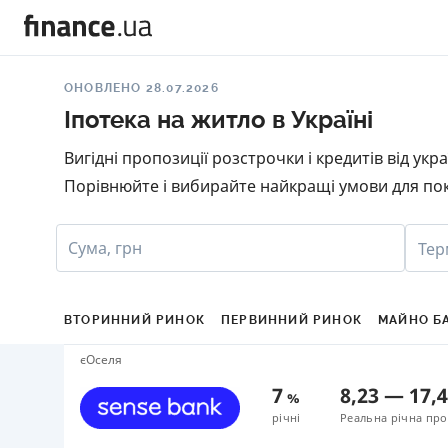
ОНОВЛЕНО 28.07.2026
Іпотека на житло в Україні
Вигідні пропозиції розстрочки і кредитів від ук
Порівнюйте і вибирайте найкращі умови для пок
Сума, грн
Тер
ВТОРИННИЙ РИНОК
ПЕРВИННИЙ РИНОК
МАЙНО Б
єОселя
7
8,23
—
17,
%
річні
Реальна річна про