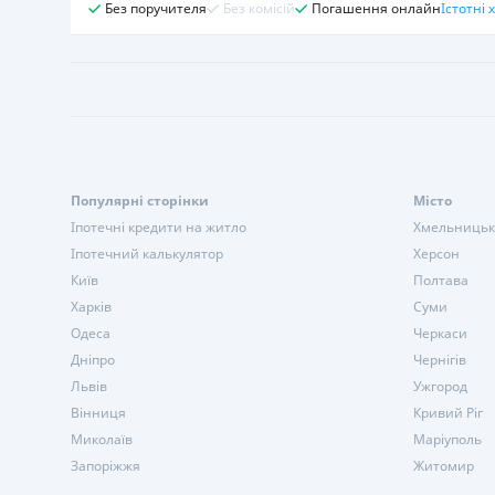
Без поручителя
Без комісій
Погашення онлайн
Істотні
Популярні сторінки
Місто
Іпотечні кредити на житло
Хмельниць
Іпотечний калькулятор
Херсон
Київ
Полтава
Харків
Суми
Одеса
Черкаси
Дніпро
Чернігів
Львів
Ужгород
Вінниця
Кривий Ріг
Миколаїв
Маріуполь
Запоріжжя
Житомир