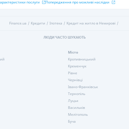
 характеристики послуги
Попередження про можливі наслідки
Finance.ua
Кредити
Іпотека
Кредит на житло в Немирові
ЛЮДИ ЧАСТО ШУКАЮТЬ
Місто
кий
Кропивницький
Кременчук
Рівне
Чернівці
Івано-Франківськ
Тернопіль
Луцьк
Васильків
Мелітополь
Буча