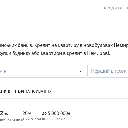
КРЕДИТИ
КРЕДИТ ОНЛ
С
КРЕДИТ ГОТ
C
раїнських банків. Кредит на квартиру в новобудовах Неми
КРЕДИТ ЦІЛ
Є
упки будинку або квартири в кредит в Немирові.
КРЕДИТ БЕЗ
C
З ПОГАНОЮ 
S
Перший внесок,
мін
ІСТОРІЄЮ
КРЕДИТ З П
ПЕРІОДОМ
АНКІВ
РЕФІНАНСУВАННЯ
СТАТТІ ПРО 
42
20%
5 000 000
до
₴
%
ПІДБІР КРЕ
1-ий внесок
на
1 - 20 років
центна ставка
ІПОТЕКА