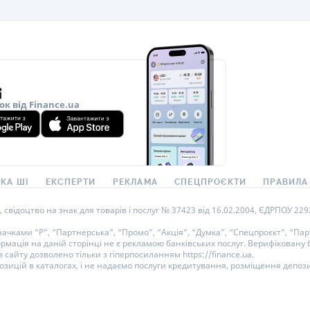
ок від Finance.ua
КА ШІ
ЕКСПЕРТИ
РЕКЛАМА
СПЕЦПРОЄКТИ
ПРАВИЛА
ідоцтво на знак для товарів і послуг № 37423 від 16.02.2004, ЄДРПОУ 22929
ками “Р”, “Партнерська”, “Промо”, “Акція”, “Думка”, “Спецпроєкт”, “Парт
ормація на даній сторінці не є рекламою банківських послуг. Верифікован
 сайту дозволено тільки з гіперпосиланням https://finance.ua.
озицій в каталогах, і не надаємо послуги кредитування, розміщення депози