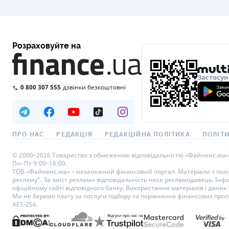
Розраховуйте на
Застосун
0 800 307 555
дзвінки безкоштовні
ПРО НАС
РЕДАКЦІЯ
РЕДАКЦІЙНА ПОЛІТИКА
ПОЛІТИ
© 2000–2026 Товариство з обмеженою відповідальністю «Файненс.юа», св
Пн–Пт 9:00–18:00.
ТОВ «Файненс.юа» – незалежний фінансовий портал. Матеріали з познач
рекламу”. За зміст реклами відповідальність несе рекламодавець. Інф
офіційному сайті відповідного банку. Використання матеріалів і даних з
Ми не беремо плату за послуги підбору та порівняння фінансових проп
AES-256.