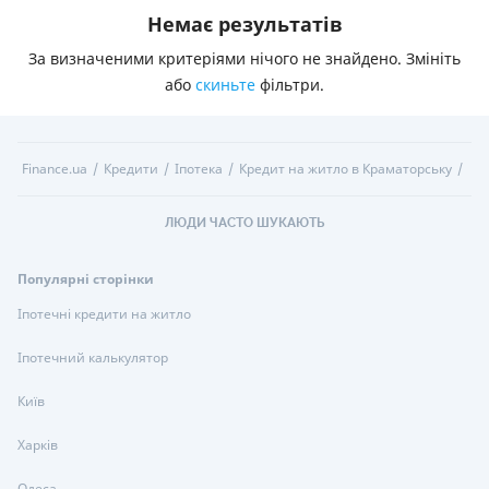
Немає результатів
За визначеними критеріями нічого не знайдено. Змініть
або
скиньте
фільтри.
Finance.ua
Кредити
Іпотека
Кредит на житло в Краматорську
ЛЮДИ ЧАСТО ШУКАЮТЬ
Популярні сторінки
Іпотечні кредити на житло
Іпотечний калькулятор
Київ
Харків
Одеса