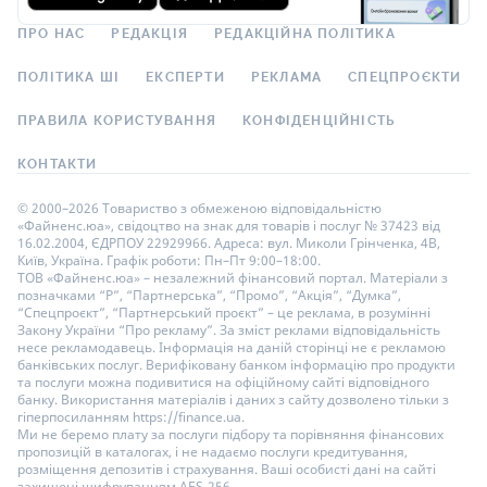
ПРО НАС
РЕДАКЦІЯ
РЕДАКЦІЙНА ПОЛІТИКА
ПОЛІТИКА ШІ
ЕКСПЕРТИ
РЕКЛАМА
СПЕЦПРОЄКТИ
ПРАВИЛА КОРИСТУВАННЯ
КОНФІДЕНЦІЙНІСТЬ
КОНТАКТИ
© 2000–2026 Товариство з обмеженою відповідальністю
«Файненс.юа», свідоцтво на знак для товарів і послуг № 37423 від
16.02.2004, ЄДРПОУ 22929966. Адреса: вул. Миколи Грінченка, 4В,
Київ, Україна. Графік роботи: Пн–Пт 9:00–18:00.
ТОВ «Файненс.юа» – незалежний фінансовий портал. Матеріали з
позначками “Р”, “Партнерська”, “Промо”, “Акція”, “Думка”,
“Спецпроєкт”, “Партнерський проєкт” – це реклама, в розумінні
Закону України “Про рекламу”. За зміст реклами відповідальність
несе рекламодавець. Інформація на даній сторінці не є рекламою
банківських послуг. Верифіковану банком інформацію про продукти
та послуги можна подивитися на офіційному сайті відповідного
банку. Використання матеріалів і даних з сайту дозволено тільки з
гіперпосиланням https://finance.ua.
Ми не беремо плату за послуги підбору та порівняння фінансових
пропозицій в каталогах, і не надаємо послуги кредитування,
розміщення депозитів і страхування. Ваші особисті дані на сайті
захищені шифруванням AES-256.