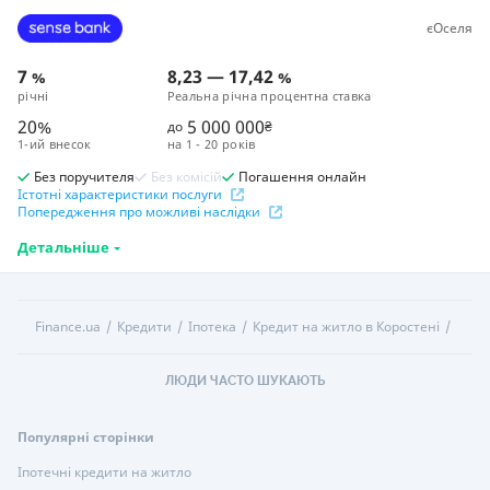
єОселя
7
8,23
—
17,42
%
%
річні
Реальна річна процентна ставка
20%
5 000 000
до
₴
1-ий внесок
на
1 - 20 років
Без поручителя
Без комісій
Погашення онлайн
Істотні характеристики послуги
Попередження про можливі наслідки
Детальніше
Finance.ua
Кредити
Іпотека
Кредит на житло в Коростені
ЛЮДИ ЧАСТО ШУКАЮТЬ
Популярні сторінки
Іпотечні кредити на житло