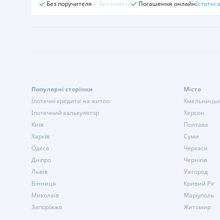
Без поручителя
Без комісій
Погашення онлайн
Істотні
Популярні сторінки
Місто
Іпотечні кредити на житло
Хмельниць
Іпотечний калькулятор
Херсон
Київ
Полтава
Харків
Суми
Одеса
Черкаси
Дніпро
Чернігів
Львів
Ужгород
Вінниця
Кривий Ріг
Миколаїв
Маріуполь
Запоріжжя
Житомир