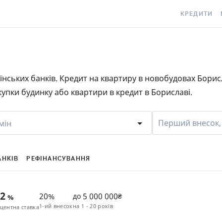
КРЕДИТИ
КРЕДИТ ОНЛ
С
КРЕДИТ ГОТ
C
раїнських банків. Кредит на квартиру в новобудовах Бори
КРЕДИТ ЦІЛ
Є
упки будинку або квартири в кредит в Бориславі.
КРЕДИТ БЕЗ
C
З ПОГАНОЮ 
S
Перший внесок,
мін
ІСТОРІЄЮ
КРЕДИТ З П
ПЕРІОДОМ
АНКІВ
РЕФІНАНСУВАННЯ
СТАТТІ ПРО 
42
20%
5 000 000
до
₴
%
ПІДБІР КРЕ
1-ий внесок
на
1 - 20 років
центна ставка
ІПОТЕКА