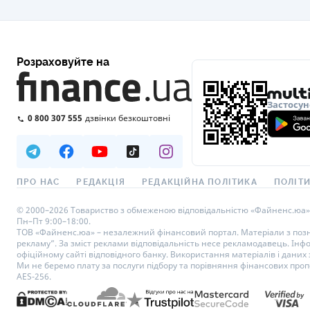
Розраховуйте на
Застосун
0 800 307 555
дзвінки безкоштовні
ПРО НАС
РЕДАКЦІЯ
РЕДАКЦІЙНА ПОЛІТИКА
ПОЛІТИ
© 2000–2026 Товариство з обмеженою відповідальністю «Файненс.юа», св
Пн–Пт 9:00–18:00.
ТОВ «Файненс.юа» – незалежний фінансовий портал. Матеріали з познач
рекламу”. За зміст реклами відповідальність несе рекламодавець. Інф
офіційному сайті відповідного банку. Використання матеріалів і даних з
Ми не беремо плату за послуги підбору та порівняння фінансових проп
AES-256.