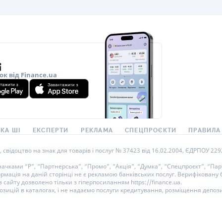
ок від Finance.ua
КА ШІ
ЕКСПЕРТИ
РЕКЛАМА
СПЕЦПРОЄКТИ
ПРАВИЛА
ідоцтво на знак для товарів і послуг № 37423 від 16.02.2004, ЄДРПОУ 22929
ками “Р”, “Партнерська”, “Промо”, “Акція”, “Думка”, “Спецпроєкт”, “Парт
ормація на даній сторінці не є рекламою банківських послуг. Верифікован
 сайту дозволено тільки з гіперпосиланням https://finance.ua.
озицій в каталогах, і не надаємо послуги кредитування, розміщення депози