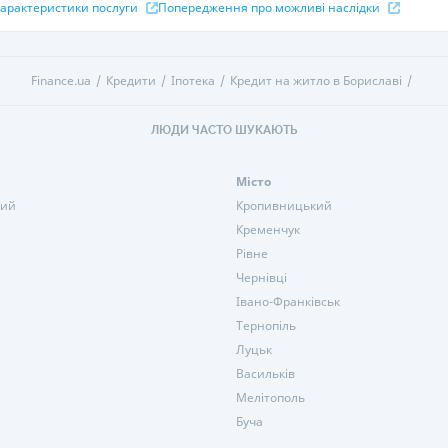
 характеристики послуги
Попередження про можливі наслідки
Finance.ua
Кредити
Іпотека
Кредит на житло в Бориславі
ЛЮДИ ЧАСТО ШУКАЮТЬ
Місто
кий
Кропивницький
Кременчук
Рівне
Чернівці
Івано-Франківськ
Тернопіль
Луцьк
Васильків
Мелітополь
Буча