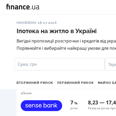
ОНОВЛЕНО 28.07.2026
Іпотека на житло в Україні
Вигідні пропозиції розстрочки і кредитів від ук
Порівнюйте і вибирайте найкращі умови для пок
Сума, грн
Тер
ВТОРИННИЙ РИНОК
ПЕРВИННИЙ РИНОК
МАЙНО Б
єОселя
7
8,23
—
17,
%
річні
Реальна річна про