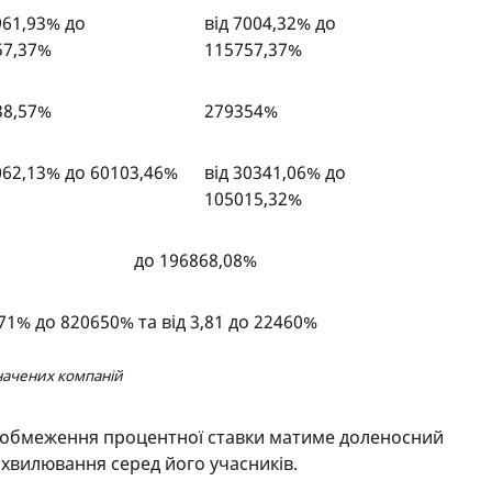
961,93% до
від 7004,32% до
57,37%
115757,37%
38,57%
279354%
062,13% до 60103,46%
від 30341,06% до
105015,32%
до 196868,08%
,71% до 820650% та від 3,81 до 22460%
значених компаній
 обмеження процентної ставки матиме доленосний
 хвилювання серед його учасників.