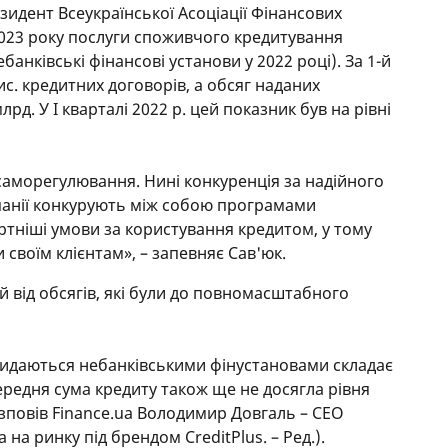
зидент Всеукраїнської Асоціації Фінансових
 2023 року послуги споживчого кредитування
анківські фінансові установи у 2022 році). За 1-й
ис. кредитних договорів, а обсяг наданих
рд. У І кварталі 2022 р. цей показник був на рівні
 саморегулювання. Нині конкуренція за надійного
панії конкурують між собою програмами
тніші умови за користування кредитом, у тому
 своїм клієнтам», – запевняє Сав'юк.
 від обсягів, які були до повномасштабного
я видаються небанківськими фінустановами складає
середня сума кредиту також ще не досягла рівня
озповів Finance.ua Володимир Довгаль – CEO
 на ринку під брендом CreditPlus. – Ред.).