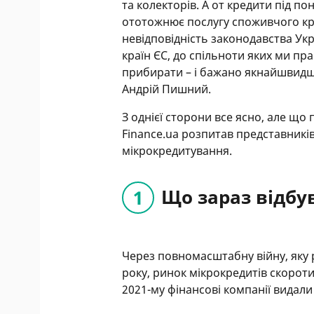
та колекторів. А от кредити під п
ототожнює послугу споживчого кр
невідповідність законодавства У
країн ЄС, до спільноти яких ми пр
прибирати – і бажано якнайшвидше
Андрій Пишний.
З однієї сторони все ясно, але що
Finance.ua розпитав представників
мікрокредитування.
Що зараз відбу
Через повномасштабну війну, яку 
року, ринок мікрокредитів скороти
2021-му фінансові компанії видали