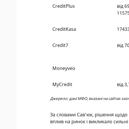
CreditPlus
від 6
1157
CreditKasa
1743
Credit7
від 7
Moneyveo
MyCredit
від 3
Джерело: дані МФО, вказані на сайтах за
За словами Сав'юк, рішення щодо
вплив на ринок і викликало сильні