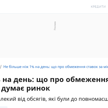
КРЕДИТИ
КРЕДИТ О
КРЕДИТ ГО
КРЕДИТ ЦІ
КРЕДИТ БЕ
З ПОГАНО
ІСТОРІЄЮ
Не більше ніж 1% на день: що про обмеження ставок за м
КРЕДИТ З 
 на день: що про обмеження
ПЕРІОДОМ
 думає ринок
СТАТТІ ПР
ПІДБІР КРЕ
екий від обсягів, які були до повномас
ІПОТЕКА