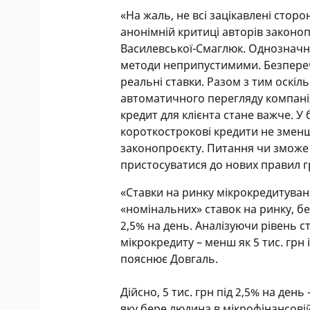
«На жаль, не всі зацікавлені стор
анонімній критиці авторів законо
Василевської-Смаглюк. Однозначн
методи неприпустимими. Безпере
реальні ставки. Разом з тим оскі
автоматичного перегляду компані
кредит для клієнта стане важче. У 
короткострокові кредити не змен
законопроєкту. Питання чи зможе 
пристосуватися до нових правил гр
«Ставки на ринку мікрокредитуван
«номінальних» ставок на ринку, бе
2,5% на день. Аналізуючи рівень 
мікрокредиту – менш як 5 тис. грн
пояснює Довгаль.
Дійсно, 5 тис. грн під 2,5% на день
яку бере людина в мікрофінансовій