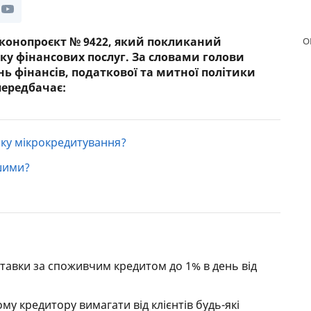
аконопроєкт № 9422, який покликаний
О
у фінансових послуг. За словами голови
нь фінансів, податкової та митної політики
передбачає:
нку мікрокредитування?
шими?
тавки за споживчим кредитом до 1% в день від
у кредитору вимагати від клієнтів будь-які