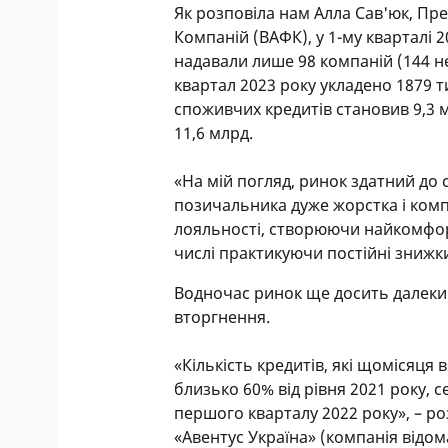
Як розповіла нам Алла Сав'юк, Пре
Компаній (ВАФК), у 1-му кварталі
надавали лише 98 компаній (144 неб
квартал 2023 року укладено 1879 т
споживчих кредитів становив 9,3 мл
11,6 млрд.
«На мій погляд, ринок здатний до
позичальника дуже жорстка і ком
лояльності, створюючи найкомфор
числі практикуючи постійні знижки
Водночас ринок ще досить далекий
вторгнення.
«Кількість кредитів, які щомісяц
близько 60% від рівня 2021 року, 
першого кварталу 2022 року», – р
«Авентус Україна» (компанія відома