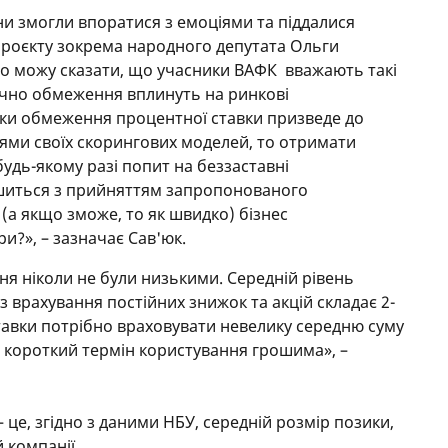
они змогли впоратися з емоціями та піддалися
проєкту зокрема народного депутата Ольги
о можу сказати, що учасники ВАФК вважають такі
чно обмеження вплинуть на ринкові
льки обмеження процентної ставки призведе до
ями своїх скорингових моделей, то отримати
будь-якому разі попит на беззаставні
шиться з прийняттям запропонованого
(а якщо зможе, то як швидко) бізнес
и?», – зазначає Сав'юк.
ня ніколи не були низькими. Середній рівень
з врахування постійних знижок та акцій складає 2-
ставки потрібно враховувати невелику середню суму
 і короткий термін користування грошима», –
 – це, згідно з даними НБУ, середній розмір позики,
 компанії.