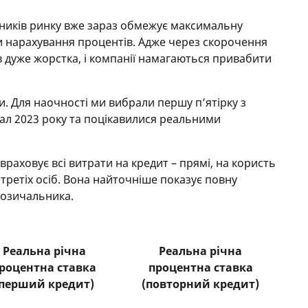
асників ринку вже зараз обмежує максимальну
ни нарахування процентів. Адже через скорочення
ів дуже жорстка, і компанії намагаються привабити
 Для наочності ми вибрали першу п’ятірку з
тал 2023 року та поцікавилися реальними
враховує всі витрати на кредит – прямі, на користь
 третіх осіб. Вона найточніше показує повну
позичальника.
Реальна річна
Реальна річна
роцентна ставка
процентна ставка
(перший кредит)
(повторний кредит)