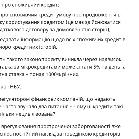
рі про споживчий кредит;
 про споживчий кредит умову про продовження в
у користування кредитом (це має здійснюватися
аткового договору за домовленістю сторін);
едавати інформацію щодо всіх споживчих кредитів
бюро кредитних історій.
ть такого законопроєкту виникла через надвисокі
тавка за мікрокредитами може сягати 5% на день, а
на ставка – понад 1000% річних.
ав і НБУ.
 регулятором фінансових компаній, що надають
часто звучало два питання – чому ці кредити такі
стільки нецивілізована?
с врегулювання простроченої заборгованості вже
снює постійний нагляд за поведінкою кредиторів