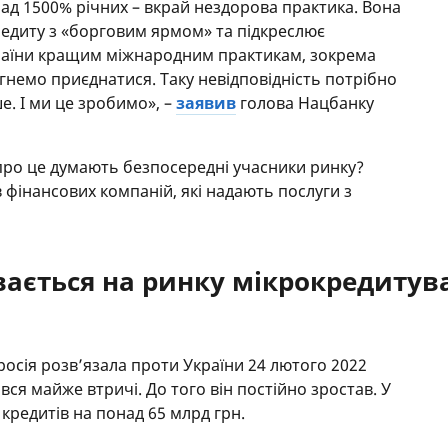
онад 1500% річних – вкрай нездорова практика. Вона
едиту з «борговим ярмом» та підкреслює
країни кращим міжнародним практикам, зокрема
агнемо приєднатися. Таку невідповідність потрібно
. І ми це зробимо», –
заявив
голова Нацбанку
 про це думають безпосередні учасники ринку?
 фінансових компаній, які надають послуги з
вається на ринку мікрокредитув
росія розв’язала проти України 24 лютого 2022
вся майже втричі. До того він постійно зростав. У
 кредитів на понад 65 млрд грн.