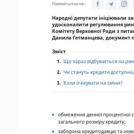
Підпишіться на нас:
Народні депутати ініціювали з
удосконалити регулювання ринк
Комітету Верховної Ради з пита
Данила Гетманцева, документ 
Зміст
1.
Що зараз відбувається на ри
2.
Чи стануть кредити доступні
3.
Коли очікувати на зміни?
обмеження денної процентної с
загального розміру кредиту;
заборона кредитодавцю та новом