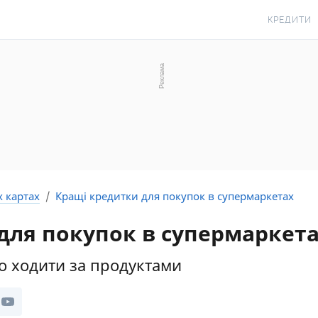
КРЕДИТИ
КРЕДИТ О
КРЕДИТ ГО
КРЕДИТ ЦІ
КРЕДИТ БЕ
З ПОГАНО
ІСТОРІЄЮ
х картах
Кращі кредитки для покупок в супермаркетах
КРЕДИТ З 
для покупок в супермаркет
ПЕРІОДОМ
СТАТТІ ПР
о ходити за продуктами
ПІДБІР КРЕ
ІПОТЕКА