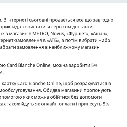
и. В інтернеті сьогодні продається все що завгодно,
априклад, скористатися сервісом доставки
є їх з магазинів METRO, Novus, «Фуршет», «Ашан»,
рнет-замовлення в «АТБ», а потім вибрати – або
 забрати замовлення в найближчому магазині
ою Card Blanche Online, можна заробити 5%
м.
 картку Card Blanche Online, щоб розрахуватися в
 самообслуговування. Обидва магазини пропонують
 допомогою яких можна обійтися без допомоги
ках також йдуть як онлайн-оплати і принесуть 5%