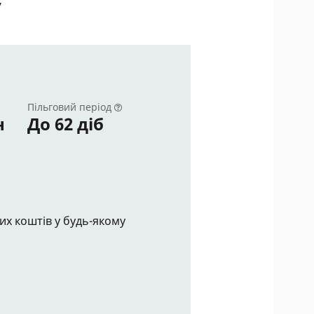
у
Пільговий період
н
До 62 діб
них коштів у будь-якому