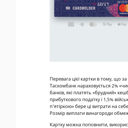
Перевага цієї картки в тому, що з
Таскомбанк нараховується 2% «чист
банків, які платять «брудний» кеш
прибуткового податку і 1,5% війсь
п'ятіркою» бере ці витрати на себе
Розмір виплати винагороди обмеж
Картку можна поповнити, використ