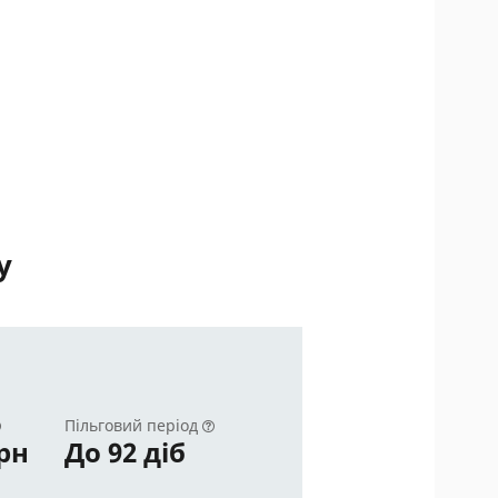
у
Пільговий період
грн
До 92 діб