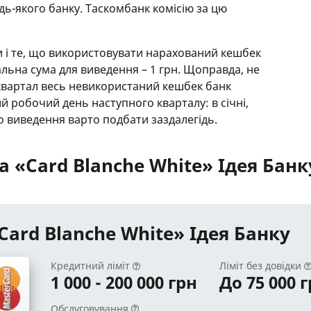
дь-якого банку. Таскомбанк комісію за цю
и і те, що використовувати нарахований кешбек
льна сума для виведення – 1 грн. Щоправда, не
 квартал весь невикористаний кешбек банк
й робочий день наступного кварталу: в січні,
ого виведення варто подбати заздалегідь.
 «Card Blanche White» Ідея Банк
Card Blanche White» Ідея Банку
Кредитний ліміт
Ліміт без довідки
1 000 - 200 000 грн
До 75 000 
Обслуговування