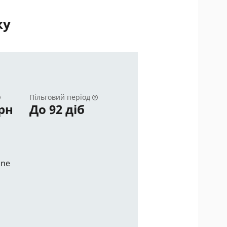
ку
Пільговий період
грн
До 92 діб
ine