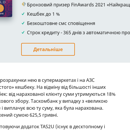
Бронзовий призер FinAwards 2021 «Найкращ
Кешбек до 1 %
Безкоштовне смс сповіщення
Строк кредиту - 365 днів з автоматичною пр
Детальніше
а розрахунки нею в супермаркетах і на АЗС
ого» кешбеку. На відміну від більшості інших
бек: від нарахованої клієнту суми утримуються 18%
кового збору. Таскомбанк у випадку з «великою
 і виплачує всю ту суму, яка була нарахована.
ений сумою 625,5 гривні.
овуючи додаток TAS2U (існує в десктопному і