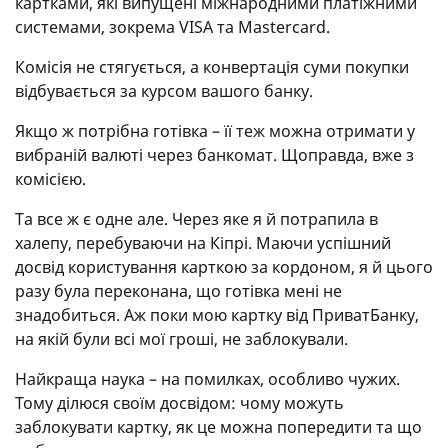
картками, які випущені міжнародними платіжними
системами, зокрема VISA та Mastercard.
Комісія не стягується, а конвертація суми покупки
відбувається за курсом вашого банку.
Якщо ж потрібна готівка – її теж можна отримати у
вибраній валюті через банкомат. Щоправда, вже з
комісією.
Та все ж є одне але. Через яке я й потрапила в
халепу, перебуваючи на Кіпрі. Маючи успішний
досвід користування карткою за кордоном, я й цього
разу була переконана, що готівка мені не
знадобиться. Аж поки мою картку від ПриватБанку,
на якій були всі мої гроші, не заблокували.
Найкраща наука – на помилках, особливо чужих.
Тому ділюся своїм досвідом: чому можуть
заблокувати картку, як це можна попередити та що