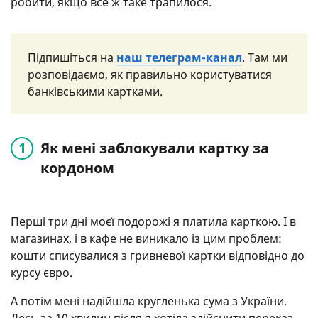
робити, якщо все ж таке трапилося.
Підпишіться на
наш телеграм-канал
. Там ми
розповідаємо, як правильно користуватися
банківськими картками.
Як мені заблокували картку за
кордоном
Перші три дні моєї подорожі я платила карткою. І в
магазинах, і в кафе не виникало із цим проблем:
кошти списувалися з гривневої картки відповідно до
курсу євро.
А потім мені надійшла кругленька сума з України.
Десь за 10 хвилин після я хотіла здійснити переказ