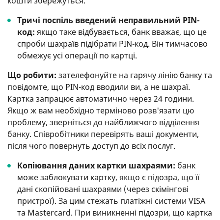
кошти збережуться.
Тричі поспіль введений неправильний PIN-
код:
якщо таке відбувається, банк вважає, що це
спроби шахраїв підібрати PIN-код. Він тимчасово
обмежує усі операції по картці.
Що робити:
зателефонуйте на гарячу лінію банку та
повідомте, що PIN-код вводили ви, а не шахраї.
Картка запрацює автоматично через 24 години.
Якщо ж вам необхідно терміново розв'язати цю
проблему, зверніться до найближчого відділення
банку. Співробітники перевірять ваші документи,
після чого повернуть доступ до всіх послуг.
Копіювання даних картки шахраями:
банк
може заблокувати картку, якщо є підозра, що її
дані скопійовані шахраями (через скімінгові
пристрої). За цим стежать платіжні системи VISA
та Mastercard. При виникненні підозри, що картка