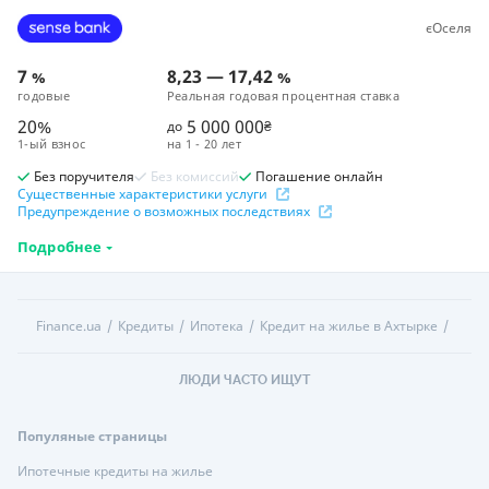
єОселя
7
8,23
—
17,42
%
%
годовые
Реальная годовая процентная ставка
20%
5 000 000
до
₴
1-ый взнос
на
1 - 20 лет
Без поручителя
Без комиссий
Погашение онлайн
Существенные характеристики услуги
Предупреждение о возможных последствиях
Подробнее
Finance.ua
Кредиты
Ипотека
Кредит на жилье в Ахтырке
ЛЮДИ ЧАСТО ИЩУТ
Популяные страницы
Ипотечные кредиты на жилье