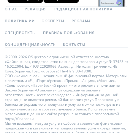
О НАС
РЕДАКЦИЯ
РЕДАКЦИОННАЯ ПОЛИТИКА
ПОЛИТИКА ИИ
ЭКСПЕРТЫ
РЕКЛАМА
СПЕЦПРОЕКТЫ
ПРАВИЛА ПОЛЬЗОВАНИЯ
КОНФИДЕНЦИАЛЬНОСТЬ
КОНТАКТЫ
© 2000–2026 Общество с ограниченной ответственностью
«Файненс.юа», свидетельство на знак для товаров и услуг № 37423 от
16.02.2004, ЕДРПОУ 22929966. Адрес: ул. Николая Гринченко, 4В,
Киев, Украина. График работы: Пн–Пт 9:00–18:00.
ООО «Файненс.юа» – независимый финансовый портал. Материалы
с пометками «Р», «Партнёрская», «Промо», «Акция», «Мнение»,
«Спецпроект», «Партнёрский проект» – это реклама в понимании
Закона Украины «О рекламе». За содержание рекламы
ответственность несёт рекламодатель. Информация на данной
странице не является рекламой банковских услуг. Проверенную
банком информацию о продуктах и услугах можно посмотреть на
официальном сайте соответствующего банка. Использование
материалов и данных с сайта разрешено только с гиперссылкой
https://finance.ua.
Мы не взимаем плату за услуги подбора и сравнения финансовых
предложений в каталогах и не предоставляем услуги кредитования,
размещения депозитов и страхования. Ваши личные данные на