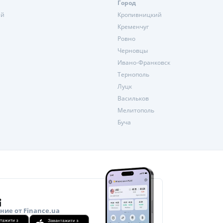
Город
ий
Кропивницкий
Кременчуг
Ровно
Черновцы
Ивано-Франковск
Тернополь
Луцк
Васильков
Мелитополь
Буча
ие от Finance.ua