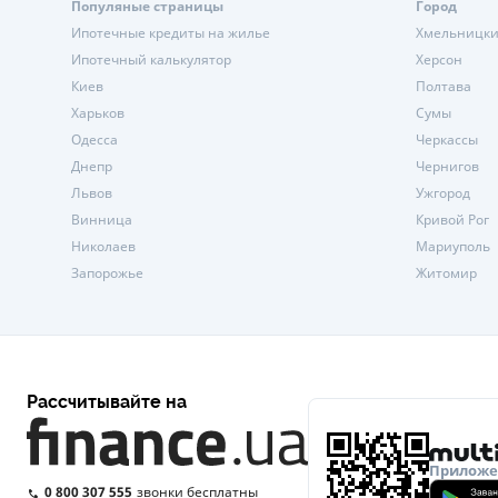
Популяные страницы
Город
Ипотечные кредиты на жилье
Хмельницк
Ипотечный калькулятор
Херсон
Киев
Полтава
Харьков
Сумы
Одесса
Черкассы
Днепр
Чернигов
Львов
Ужгород
Винница
Кривой Рог
Николаев
Мариуполь
Запорожье
Житомир
Рассчитывайте на
Приложен
0 800 307 555
звонки бесплатны