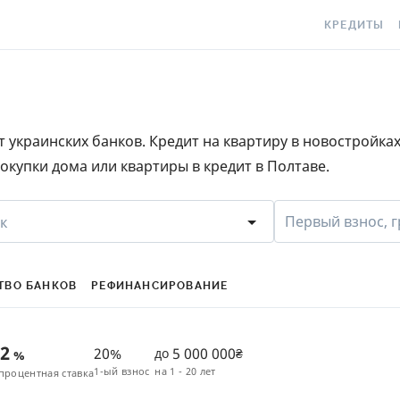
КРЕДИТЫ
КРЕДИТ ОНЛ
С
КРЕДИТ НА
C
 украинских банков. Кредит на квартиру в новостройка
КРЕДИТ КРУ
Е
окупки дома или квартиры в кредит в Полтаве.
КРЕДИТ БЕЗ 
C
С ПЛОХОЙ К
S
Первый взнос, г
к
ИСТОРИЕЙ
КРЕДИТ С Л
ПЕРИОДОМ
ТВО БАНКОВ
РЕФИНАНСИРОВАНИЕ
СТАТЬИ ПРО
42
20%
5 000 000
до
₴
%
ПОДБОР КРЕ
1-ый взнос
на
1 - 20 лет
процентная ставка
ИПОТЕКА