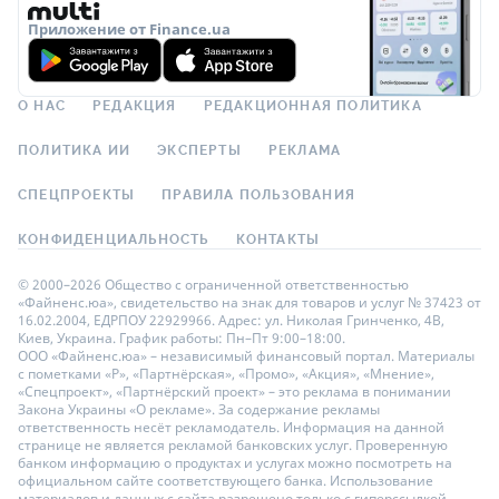
Приложение от Finance.ua
О НАС
РЕДАКЦИЯ
РЕДАКЦИОННАЯ ПОЛИТИКА
ПОЛИТИКА ИИ
ЭКСПЕРТЫ
РЕКЛАМА
СПЕЦПРОЕКТЫ
ПРАВИЛА ПОЛЬЗОВАНИЯ
КОНФИДЕНЦИАЛЬНОСТЬ
КОНТАКТЫ
© 2000–2026 Общество с ограниченной ответственностью
«Файненс.юа», свидетельство на знак для товаров и услуг № 37423 от
16.02.2004, ЕДРПОУ 22929966. Адрес: ул. Николая Гринченко, 4В,
Киев, Украина. График работы: Пн–Пт 9:00–18:00.
ООО «Файненс.юа» – независимый финансовый портал. Материалы
с пометками «Р», «Партнёрская», «Промо», «Акция», «Мнение»,
«Спецпроект», «Партнёрский проект» – это реклама в понимании
Закона Украины «О рекламе». За содержание рекламы
ответственность несёт рекламодатель. Информация на данной
странице не является рекламой банковских услуг. Проверенную
банком информацию о продуктах и услугах можно посмотреть на
официальном сайте соответствующего банка. Использование
материалов и данных с сайта разрешено только с гиперссылкой