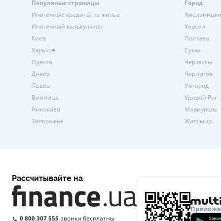
Популяные страницы
Город
Ипотечные кредиты на жилье
Хмельницк
Ипотечный калькулятор
Херсон
Киев
Полтава
Харьков
Сумы
Одесса
Черкассы
Днепр
Чернигов
Львов
Ужгород
Винница
Кривой Рог
Николаев
Мариуполь
Запорожье
Житомир
Рассчитывайте на
Приложен
0 800 307 555
звонки бесплатны