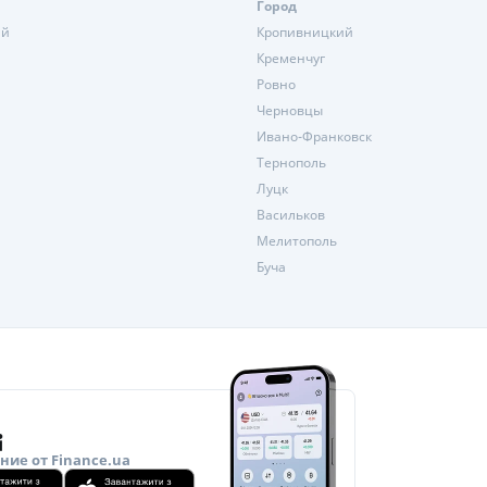
Город
ий
Кропивницкий
Кременчуг
Ровно
Черновцы
Ивано-Франковск
Тернополь
Луцк
Васильков
Мелитополь
Буча
ие от Finance.ua