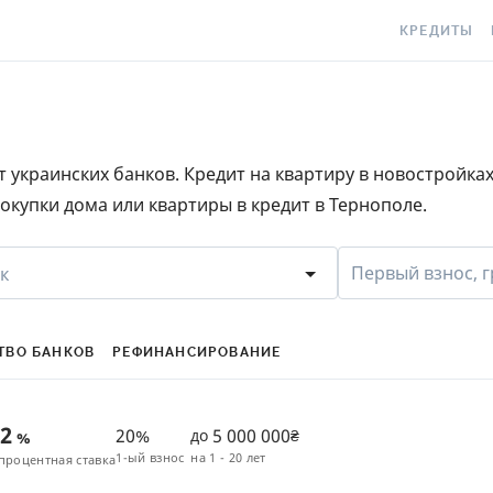
КРЕДИТЫ
КРЕДИТ ОНЛ
С
КРЕДИТ НА
C
 украинских банков. Кредит на квартиру в новостройка
КРЕДИТ КРУ
Е
окупки дома или квартиры в кредит в Тернополе.
КРЕДИТ БЕЗ 
C
С ПЛОХОЙ К
S
Первый взнос, г
к
ИСТОРИЕЙ
КРЕДИТ С Л
ПЕРИОДОМ
ТВО БАНКОВ
РЕФИНАНСИРОВАНИЕ
СТАТЬИ ПРО
42
20%
5 000 000
до
₴
%
ПОДБОР КРЕ
1-ый взнос
на
1 - 20 лет
процентная ставка
ИПОТЕКА