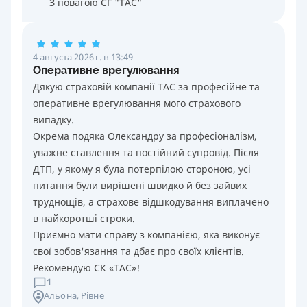
З повагою СГ "ТАС"
4 августа 2026 г. в 13:49
Оперативне врегулювання
Дякую страховій компанії ТАС за професійне та
оперативне врегулювання мого страхового
випадку.
Окрема подяка Олександру за професіоналізм,
уважне ставлення та постійний супровід. Після
ДТП, у якому я була потерпілою стороною, усі
питання були вирішені швидко й без зайвих
труднощів, а страхове відшкодування виплачено
в найкоротші строки.
Приємно мати справу з компанією, яка виконує
свої зобов'язання та дбає про своїх клієнтів.
Рекомендую СК «ТАС»!
1
Альона
, Рівне