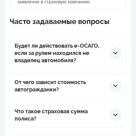
заявление в страховую компанию.
Часто задаваемые вопросы
Будет ли действовать e-ОСАГО,
если за рулем находился не
владелец автомобиля?
Если водитель вписан в страховой договор, то
страховая выплатит компенасацию по ОСАГО.
От чего зависит стоимость
автогражданки?
Цене варьируется в зависимости от: стажа
водителя, количества аварий, объема двигателя,
Что такое страховая сумма
срока действия полиса, региона проживания
полиса?
водителя.
Страховая сумма — это максимальный размер
компенсации, которую компания может