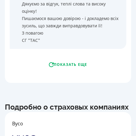
Дякуємо за відгук, теплі слова та високу
оцінку!
Пишаємося вашою довірою - і докладемо всіх
зусиль, що завжди виправдовувати її!
З повагою
СГ "ТАС"
ПОКАЗАТЬ ЕЩЕ
Подробно о страховых компаниях
Вусо