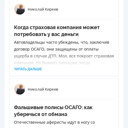
возместить водителю.
Николай Киреев
Когда страховая компания может
потребовать у вас деньги
Автовладельцы часто убеждены, что, заключив
договор ОСАГО, они защищены от оплаты
ущерба в случае ДТП. Мол, все покроет страховая
компания. Но бывают ситуации, когда
страховщики приходят, чтобы вернуть потери.
ЧИТАТЬ ДАЛЬШЕ
Это называется «право регрессного иска» и
закреплено законодательно.
Николай Киреев
Фальшивые полисы ОСАГО: как
уберечься от обмана
Отечественные аферисты идут в ногу со