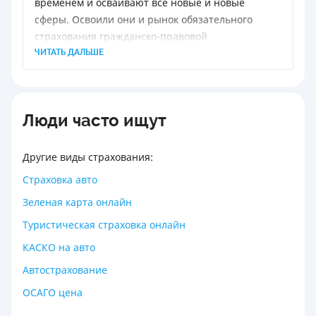
временем и осваивают все новые и новые
сферы. Освоили они и рынок обязательного
страхования гражданско-правовой
ответственности владельцев транспортных
ЧИТАТЬ ДАЛЬШЕ
средств. По разным оценкам, примерно каждый
десятый полис автогражданки в Украине
является поддельным.
Люди часто ищут
Другие виды страхования:
Страховка авто
Зеленая карта онлайн
Туристическая страховка онлайн
КАСКО на авто
Автострахование
ОСАГО цена