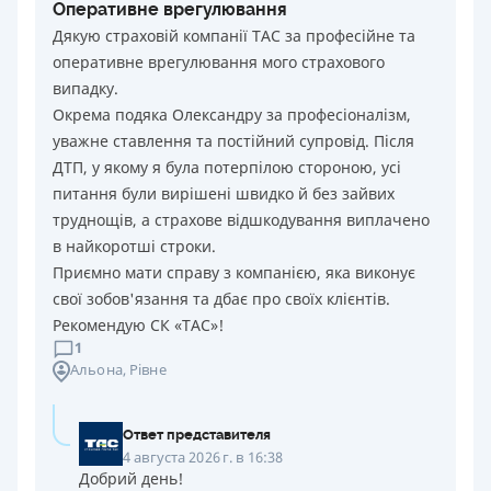
Оперативне врегулювання
Дякую страховій компанії ТАС за професійне та
оперативне врегулювання мого страхового
випадку.
Окрема подяка Олександру за професіоналізм,
уважне ставлення та постійний супровід. Після
ДТП, у якому я була потерпілою стороною, усі
питання були вирішені швидко й без зайвих
труднощів, а страхове відшкодування виплачено
в найкоротші строки.
Приємно мати справу з компанією, яка виконує
свої зобов'язання та дбає про своїх клієнтів.
Рекомендую СК «ТАС»!
1
Альона
, Рівне
Ответ представителя
4 августа 2026 г. в 16:38
Добрий день!