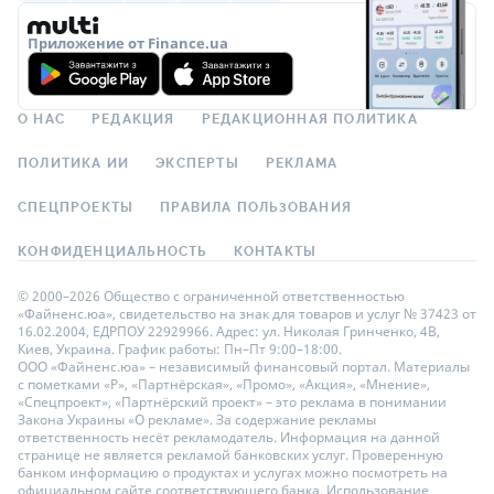
Приложение от Finance.ua
О НАС
РЕДАКЦИЯ
РЕДАКЦИОННАЯ ПОЛИТИКА
ПОЛИТИКА ИИ
ЭКСПЕРТЫ
РЕКЛАМА
СПЕЦПРОЕКТЫ
ПРАВИЛА ПОЛЬЗОВАНИЯ
КОНФИДЕНЦИАЛЬНОСТЬ
КОНТАКТЫ
© 2000–2026 Общество с ограниченной ответственностью
«Файненс.юа», свидетельство на знак для товаров и услуг № 37423 от
16.02.2004, ЕДРПОУ 22929966. Адрес: ул. Николая Гринченко, 4В,
Киев, Украина. График работы: Пн–Пт 9:00–18:00.
ООО «Файненс.юа» – независимый финансовый портал. Материалы
с пометками «Р», «Партнёрская», «Промо», «Акция», «Мнение»,
«Спецпроект», «Партнёрский проект» – это реклама в понимании
Закона Украины «О рекламе». За содержание рекламы
ответственность несёт рекламодатель. Информация на данной
странице не является рекламой банковских услуг. Проверенную
банком информацию о продуктах и услугах можно посмотреть на
официальном сайте соответствующего банка. Использование