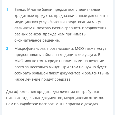
Telegram, Facebook
Банки. Многие банки предлагают специальные
Погашение
кредитные продукты, предназначенные для оплаты
Онлайн (через сайт или интернет-банкинг)
медицинских услуг. Условия кредитования могут
Через терминалы самообслуживания
отличаться, поэтому важно сравнить предложения
Лицензия НБУ
разных банков, прежде чем принимать
переоформлена НБУ 14.03.2024
окончательное решение.
Вся информация о кредите
Микрофинансовые организации. МФО также могут
предоставлять займы на медицинские услуги. В
МФО можно взять кредит наличными на лечение
Подробнее
ПОЛУЧИТЬ ЗАЙМ
всего за несколько минут. При этом не нужно будет
собирать большой пакет документов и объяснять на
какое лечение пойдут средства.
Для оформления кредита для лечения не требуется
никаких отдельных документов, медицинских отчетов.
Вам понадобится: паспорт, ИНН, справка о доходах.