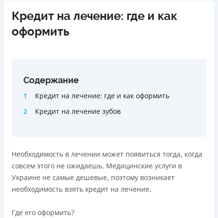
Бесплатный перевод кредитных средств с Pluscard на
любую карту другого банка (операция осуществляется
Кредит на лечение: где и как
мгновенно через приложение)
оформить
Максимальный кредитный лимит сразу при
оформлении карты (до 50 000 грн при
соответствующем уровне дохода)
Удобное приложение для оформления и управления
Содержание
платёжной картой и кредитным лимитом (отсутствует
необходимость общения с контакт-центром)
1
Кредит на лечение: где и как оформить
Срок пользования кредитным лимитом не ограничен
2
Кредит на лечение зубов
при своевременном обслуживании (срок кредитной
линии — 5 лет с возможностью пролонгации)
Можно использовать лимит на любые
потребительские нужды
Необходимость в лечении может появиться тогда, когда
совсем этого не ожидаешь. Медицинские услуги в
Недостатки
Украине не самые дешевые, поэтому возникает
Нет программы лояльности для постоянных клиентов
необходимость взять кредит на лечение.
Нет кредита для юрлиц (ФОП)
Нет круглосуточной поддержки
по телефону, в Viber,
Где его оформить?