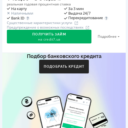
реальная годовая процентная ставка
На карту
За 3 мин
Наличными
Выдача 24/7
Перекредитование
Bank ID
Существенные характеристики услуги
Предупреждение о возможных последствиях
ПОЛУЧИТЬ ЗАЙМ
Подробнее
на
credit7.ua
Подбор банковского кредита
Акция: «Кешбэк за друга»
Клиент делится реферальной ссылкой с другом. Когда
ПОДОБРАТЬ КРЕДИТ
друг регистрируется и получает первый кредит (от
1000 грн), клиент автоматически получает 400 грн
кешбэка. Акция действует до 10.12.2026
🥉 Бронза FinAwards 2026
Бронзовый призер FinAwards 2026 «Лучшая программа
лояльности»
Первый займ
от 0,01%/день до 30 000 ₴