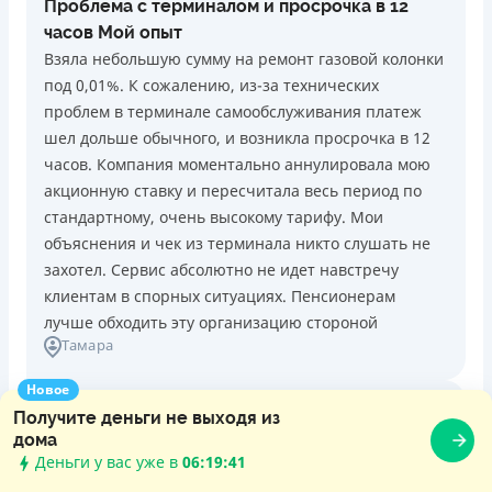
Проблема с терминалом и просрочка в 12
часов Мой опыт
Взяла небольшую сумму на ремонт газовой колонки
под 0,01%. К сожалению, из-за технических
проблем в терминале самообслуживания платеж
шел дольше обычного, и возникла просрочка в 12
часов. Компания моментально аннулировала мою
акционную ставку и пересчитала весь период по
стандартному, очень высокому тарифу. Мои
объяснения и чек из терминала никто слушать не
захотел. Сервис абсолютно не идет навстречу
клиентам в спорных ситуациях. Пенсионерам
лучше обходить эту организацию стороной
Тамара
Новое
Получите деньги не выходя из
27 июля 2026 г. в 12:54
дома
Відгук про кештайм
Деньги у вас уже в
06:19:42
Дуже зручно, що весь процес від заявки до