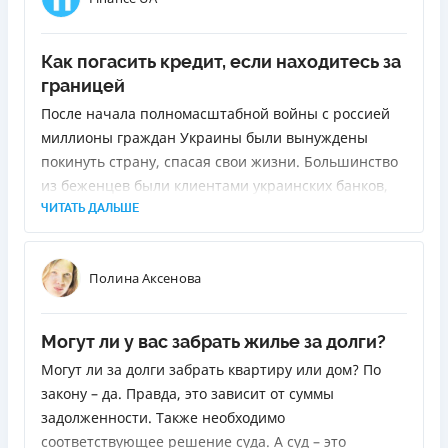
Как погасить кредит, если находитесь за
границей
После начала полномасштабной войны с россией
миллионы граждан Украины были вынуждены
покинуть страну, спасая свои жизни. Большинство
из беженцев были клиентами украинских банков,
имели оформленные кредиты или пользовались
ЧИТАТЬ ДАЛЬШЕ
кредитными картами. Оказавшись за границей,
они столкнулись с проблемой: как погашать
Полина Аксенова
задолженность по имеющимся кредитам?
Могут ли у вас забрать жилье за долги?
Могут ли за долги забрать квартиру или дом? По
закону – да. Правда, это зависит от суммы
задолженности. Также необходимо
соответствующее решение суда. А суд – это