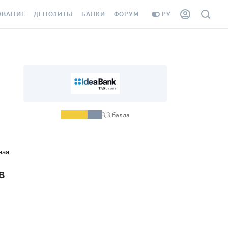
ОВАНИЕ
ДЕПОЗИТЫ
БАНКИ
ФОРУМ
РУ
ВСЕ ДЕПОЗИТЫ
ВСЕ БАНКИ
ВАНИЕ ЖИЛЬЯ ОТ
ДЕПОЗИТЫ В USD
ОТЗЫВЫ О БАНКАХ
я
И ШАХЕДОВ
ДЕПОЗИТЫ В EUR
МИКРОФИНАНСОВЫЕ
АХОВКА ЗАГРАНИЦУ
ОРГАНИЗАЦИИ
БОНУС К ДЕПОЗИТАМ
ОТЗЫВЫ ОБ МФО
3,3
балла
УСЛОВИЯ АКЦИИ
Я КАРТА
ВОПРОСЫ И ОТВЕТЫ
ная
ОННАЯ ВИНЬЕТКА
ДЕПОЗИТНЫЙ КАЛЬКУЛЯТОР
в
Я СОТРУДНИКОВ
ПУТЕВОДИТЕЛИ ПО
SSISTANCE
СБЕРЕЖЕНИЯМ
ВАНИЕ ОТ
ТНЫХ СЛУЧАЕВ