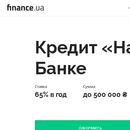
В
В
Кредит «На
Л
А
Банке
Н
С
Ставка
Сумма
П
65% в год
до 500 000 ₴
Т
Р
ОФОРМИТЬ