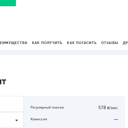
ЕЖЕМЕСЯЧНЫЙ ОБЗОР
ПУТЕВО
КЕШБЭКА
СТРАХО
ПУТЕВОДИТЕЛИ ПО
ВСЕ СТ
БАНКОВСКИМ КАРТАМ
СТРАХО
ЕИМУЩЕСТВА
КАК ПОЛУЧИТЬ
КАК ПОГАСИТЬ
ОТЗЫВЫ
Д
ОТЗЫВЫ
КОМПАН
ДОСТАВ
КОНТАК
ит
578
Регулярный платеж
₴/мес.
5000 до 500000
—
Комиссия