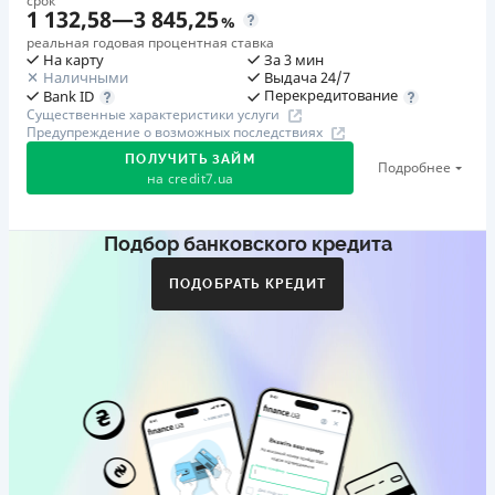
срок
1 132,58
—
3 845,25
%
реальная годовая процентная ставка
На карту
За 3 мин
Наличными
Выдача 24/7
Перекредитование
Bank ID
Существенные характеристики услуги
Предупреждение о возможных последствиях
ПОЛУЧИТЬ ЗАЙМ
Подробнее
на
credit7.ua
Подбор банковского кредита
Акция: «Кешбэк за друга»
Клиент делится реферальной ссылкой с другом. Когда
ПОДОБРАТЬ КРЕДИТ
друг регистрируется и получает первый кредит (от
1000 грн), клиент автоматически получает 400 грн
кешбэка. Акция действует до 10.12.2026
🥉 Бронза FinAwards 2026
Бронзовый призер FinAwards 2026 «Лучшая программа
лояльности»
Первый займ