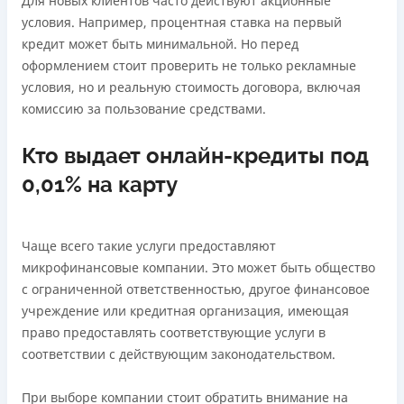
Для новых клиентов часто действуют акционные
Нет круглосуточной поддержки
по телефону, в Viber,
условия. Например, процентная ставка на первый
Telegram, Facebook
кредит может быть минимальной. Но перед
оформлением стоит проверить не только рекламные
Погашение
условия, но и реальную стоимость договора, включая
Онлайн (через сайт или интернет-банкинг)
комиссию за пользование средствами.
Через терминалы самообслуживания
Лицензия НБУ
Кто выдает онлайн-кредиты под
переоформлена НБУ 14.03.2024
0,01% на карту
Вся информация о кредите
Чаще всего такие услуги предоставляют
Подробнее
ПОЛУЧИТЬ ЗАЙМ
микрофинансовые компании. Это может быть общество
с ограниченной ответственностью, другое финансовое
учреждение или кредитная организация, имеющая
право предоставлять соответствующие услуги в
соответствии с действующим законодательством.
При выборе компании стоит обратить внимание на