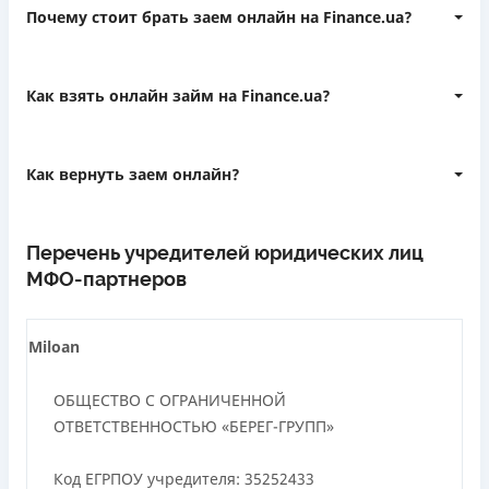
Почему стоит брать заем онлайн на Finance.ua?
все предлождения в одном месте
Как взять онлайн займ на Finance.ua?
только проверенные предложения
у всех партнеров в каталоге есть лицензия
выбрать сумму кредита
Нацкомфинуслуг
Как вернуть заем онлайн?
выбрать срок кредита
по необходимости воспользоваться другими
зайти на сайт кредитора
фильтрами
Перечень учредителей юридических лиц
авторизоваться в личном кабинете
МФО-партнеров
нажать «Оформить» на подходящее предложение
погасить займ
Miloan
ОБЩЕСТВО С ОГРАНИЧЕННОЙ
ОТВЕТСТВЕННОСТЬЮ «БЕРЕГ-ГРУПП»
Код ЕГРПОУ учредителя: 35252433