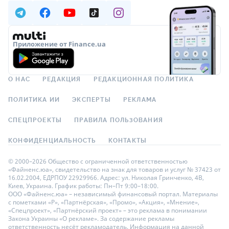
Приложение от Finance.ua
О НАС
РЕДАКЦИЯ
РЕДАКЦИОННАЯ ПОЛИТИКА
ПОЛИТИКА ИИ
ЭКСПЕРТЫ
РЕКЛАМА
СПЕЦПРОЕКТЫ
ПРАВИЛА ПОЛЬЗОВАНИЯ
КОНФИДЕНЦИАЛЬНОСТЬ
КОНТАКТЫ
© 2000–2026 Общество с ограниченной ответственностью
«Файненс.юа», свидетельство на знак для товаров и услуг № 37423 от
16.02.2004, ЕДРПОУ 22929966. Адрес: ул. Николая Гринченко, 4В,
Киев, Украина. График работы: Пн–Пт 9:00–18:00.
ООО «Файненс.юа» – независимый финансовый портал. Материалы
с пометками «Р», «Партнёрская», «Промо», «Акция», «Мнение»,
«Спецпроект», «Партнёрский проект» – это реклама в понимании
Закона Украины «О рекламе». За содержание рекламы
ответственность несёт рекламодатель. Информация на данной