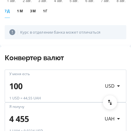
7Д
1М
3М
1Г
Курс в отделении банка может отличаться
Конвертер валют
У меня есть
USD
1 USD = 44,55 UAH
Я получу
UAH
1 UAH = 0,0224 USD