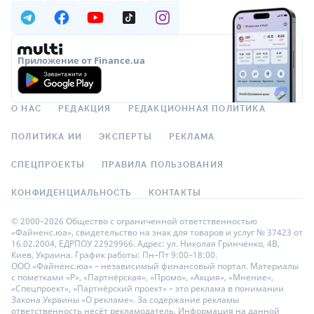
Приложение от Finance.ua
О НАС
РЕДАКЦИЯ
РЕДАКЦИОННАЯ ПОЛИТИКА
ПОЛИТИКА ИИ
ЭКСПЕРТЫ
РЕКЛАМА
СПЕЦПРОЕКТЫ
ПРАВИЛА ПОЛЬЗОВАНИЯ
КОНФИДЕНЦИАЛЬНОСТЬ
КОНТАКТЫ
© 2000–2026 Общество с ограниченной ответственностью
«Файненс.юа», свидетельство на знак для товаров и услуг № 37423 от
16.02.2004, ЕДРПОУ 22929966. Адрес: ул. Николая Гринченко, 4В,
Киев, Украина. График работы: Пн–Пт 9:00–18:00.
ООО «Файненс.юа» – независимый финансовый портал. Материалы
с пометками «Р», «Партнёрская», «Промо», «Акция», «Мнение»,
«Спецпроект», «Партнёрский проект» – это реклама в понимании
Закона Украины «О рекламе». За содержание рекламы
ответственность несёт рекламодатель. Информация на данной