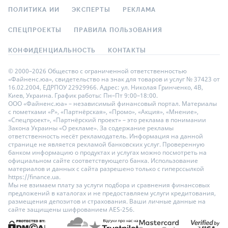
ПОЛИТИКА ИИ
ЭКСПЕРТЫ
РЕКЛАМА
СПЕЦПРОЕКТЫ
ПРАВИЛА ПОЛЬЗОВАНИЯ
КОНФИДЕНЦИАЛЬНОСТЬ
КОНТАКТЫ
© 2000–2026 Общество с ограниченной ответственностью
«Файненс.юа», свидетельство на знак для товаров и услуг № 37423 от
16.02.2004, ЕДРПОУ 22929966. Адрес: ул. Николая Гринченко, 4В,
Киев, Украина. График работы: Пн–Пт 9:00–18:00.
ООО «Файненс.юа» – независимый финансовый портал. Материалы
с пометками «Р», «Партнёрская», «Промо», «Акция», «Мнение»,
«Спецпроект», «Партнёрский проект» – это реклама в понимании
Закона Украины «О рекламе». За содержание рекламы
ответственность несёт рекламодатель. Информация на данной
странице не является рекламой банковских услуг. Проверенную
банком информацию о продуктах и услугах можно посмотреть на
официальном сайте соответствующего банка. Использование
материалов и данных с сайта разрешено только с гиперссылкой
https://finance.ua.
Мы не взимаем плату за услуги подбора и сравнения финансовых
предложений в каталогах и не предоставляем услуги кредитования,
размещения депозитов и страхования. Ваши личные данные на
сайте защищены шифрованием AES-256.