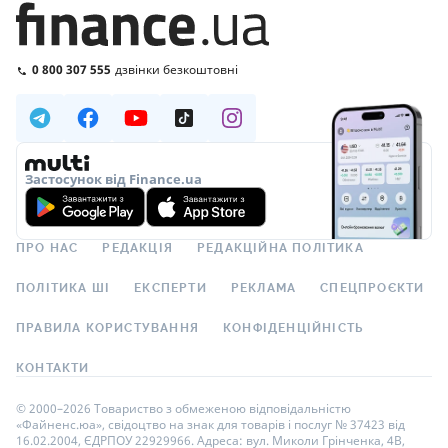
0 800 307 555
дзвінки безкоштовні
Застосунок від Finance.ua
ПРО НАС
РЕДАКЦІЯ
РЕДАКЦІЙНА ПОЛІТИКА
ПОЛІТИКА ШІ
ЕКСПЕРТИ
РЕКЛАМА
СПЕЦПРОЄКТИ
ПРАВИЛА КОРИСТУВАННЯ
КОНФІДЕНЦІЙНІСТЬ
КОНТАКТИ
© 2000–2026 Товариство з обмеженою відповідальністю
«Файненс.юа», свідоцтво на знак для товарів і послуг № 37423 від
16.02.2004, ЄДРПОУ 22929966. Адреса: вул. Миколи Грінченка, 4В,