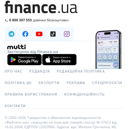
0 800 307 555
дзвінки безкоштовні
Застосунок від Finance.ua
ПРО НАС
РЕДАКЦІЯ
РЕДАКЦІЙНА ПОЛІТИКА
ПОЛІТИКА ШІ
ЕКСПЕРТИ
РЕКЛАМА
СПЕЦПРОЄКТИ
ПРАВИЛА КОРИСТУВАННЯ
КОНФІДЕНЦІЙНІСТЬ
КОНТАКТИ
© 2000–2026 Товариство з обмеженою відповідальністю
«Файненс.юа», свідоцтво на знак для товарів і послуг № 37423 від
16.02.2004, ЄДРПОУ 22929966. Адреса: вул. Миколи Грінченка, 4В,