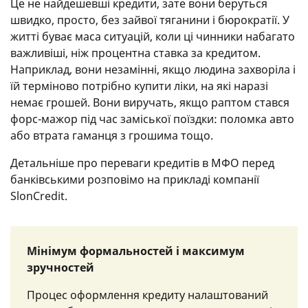
Це не найдешевші кредити, зате вони беруться
швидко, просто, без зайвої тяганини і бюрократії. У
житті буває маса ситуацій, коли ці чинники набагато
важливіші, ніж процентна ставка за кредитом.
Наприклад, вони незамінні, якщо людина захворіла і
їй терміново потрібно купити ліки, на які наразі
немає грошей. Вони виручать, якщо раптом стався
форс-мажор під час заміської поїздки: поломка авто
або втрата гаманця з грошима тощо.
Детальніше про переваги кредитів в МФО перед
банківськими розповімо на прикладі компанії
SlonCredit.
Мінімум формальностей і максимум
зручностей
Процес оформлення кредиту налаштований