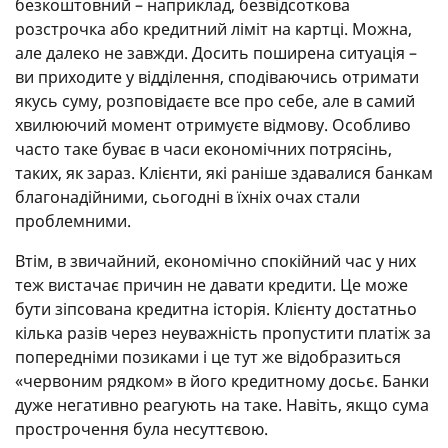
безкоштовний – наприклад, безвідсоткова
розстрочка або кредитний ліміт на картці. Можна,
але далеко не завжди. Досить поширена ситуація –
ви приходите у відділення, сподіваючись отримати
якусь суму, розповідаєте все про себе, але в самий
хвилюючий момент отримуєте відмову. Особливо
часто таке буває в часи економічних потрясінь,
таких, як зараз. Клієнти, які раніше здавалися банкам
благонадійними, сьогодні в їхніх очах стали
проблемними.
Втім, в звичайний, економічно спокійний час у них
теж вистачає причин не давати кредити. Це може
бути зіпсована кредитна історія. Клієнту достатньо
кілька разів через неуважність пропустити платіж за
попередніми позиками і це тут же відобразиться
«червоним рядком» в його кредитному досьє. Банки
дуже негативно реагують на таке. Навіть, якщо сума
прострочення була несуттєвою.