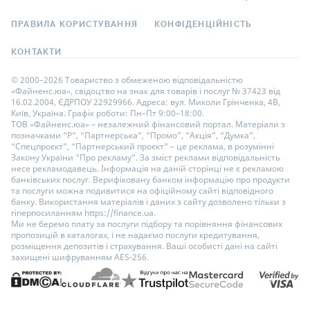
ПРАВИЛА КОРИСТУВАННЯ
КОНФІДЕНЦІЙНІСТЬ
КОНТАКТИ
© 2000–2026 Товариство з обмеженою відповідальністю
«Файненс.юа», свідоцтво на знак для товарів і послуг № 37423 від
16.02.2004, ЄДРПОУ 22929966. Адреса: вул. Миколи Грінченка, 4В,
Київ, Україна. Графік роботи: Пн–Пт 9:00–18:00.
ТОВ «Файненс.юа» – незалежний фінансовий портал. Матеріали з
позначками “Р”, “Партнерська”, “Промо”, “Акція”, “Думка”,
“Спецпроєкт”, “Партнерський проєкт” – це реклама, в розумінні
Закону України “Про рекламу”. За зміст реклами відповідальність
несе рекламодавець. Інформація на даній сторінці не є рекламою
банківських послуг. Верифіковану банком інформацію про продукти
та послуги можна подивитися на офіційному сайті відповідного
банку. Використання матеріалів і даних з сайту дозволено тільки з
гіперпосиланням https://finance.ua.
Ми не беремо плату за послуги підбору та порівняння фінансових
пропозицій в каталогах, і не надаємо послуги кредитування,
розміщення депозитів і страхування. Ваші особисті дані на сайті
захищені шифруванням AES-256.