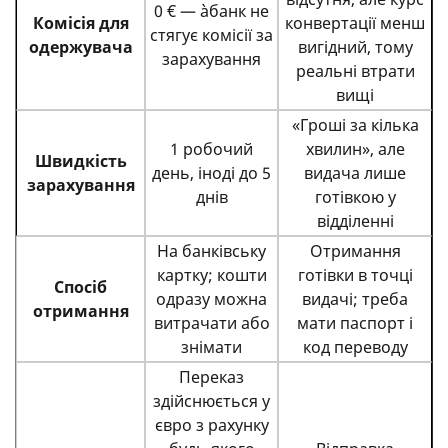
0 € — àбанк не
Комісія для
конвертації менш
стягує комісії за
одержувача
вигідний, тому
зарахування
реальні втрати
вищі
«Гроші за кілька
1 робочий
хвилин», але
Швидкість
день, іноді до 5
видача лише
зарахування
днів
готівкою у
відділенні
На банківську
Отримання
картку; кошти
готівки в точці
Спосіб
одразу можна
видачі; треба
отримання
витрачати або
мати паспорт і
знімати
код переводу
Переказ
здійснюється у
євро з рахунку