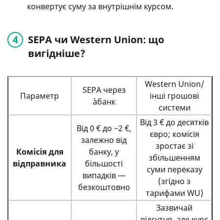
конвертує суму за внутрішнім курсом.
SEPA чи Western Union: що
вигідніше?
Western Union/
SEPA через
Параметр
інші грошові
àбанк
системи
Від 3 € до десятків
Від 0 € до ~2 €,
євро; комісія
залежно від
зростає зі
Комісія для
банку, у
збільшенням
відправника
більшості
суми переказу
випадків —
(згідно з
безкоштовно
тарифами WU)
Зазвичай
відсутня, але курс