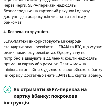
через черги, SEPA-перекази надходять
безпосередньо на картковий рахунок і одразу
доступні для розрахунків чи зняття готівки у
банкоматі.
4. Безпека та зручність
SEPA-платежі використовують міжнародні
стандартизовані реквізити —
IBAN
та
BIC
, що усуває
ризик помилок у реквізитах. Одержувачу не
потрібно відвідувати відділення: кошти надходять
прямо на картку або рахунок. Платіж можна
ініціювати онлайн з будь-якого європейського банку
чи сервісу, достатньо знати IBAN і BIC картки àбанку.
Як отримати SEPA-переказ на
картку àбанку: покрокова
інструкція