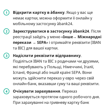
Відкрити картку в àбанку
. Якщо у вас ще
немає картки, можна оформити її онлайн у
мобільному застосунку àbank24.
Зареєструватися в застосунку àbank24
. Після
реєстрації зайдіть у меню «
Інше→ Міжнародні
перекази → SEPA
» і отримайте реквізити (IBAN
та BIC) для вашої картки.
Надіслати реквізити відправнику
.
Поділіться IBAN та BIC з родичами чи друзями,
які перебувають у Польщі, Німеччині, Італії,
Іспанії, Франції або іншій країні SEPA. Вони
можуть здійснити переказ у євро через свій
онлайн-банк, вказавши суму та ваші реквізити.
Очікувати зарахування
. Переказ
зараховується протягом одного робочого дня.
При зарахуванні на гривневу картку банк