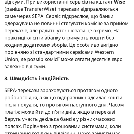
від суми. При використанні сервісів на кшталт
Wise
(раніше TransferWise) перекази відправляються
саме через SEPA. Сервіс підкреслює, що банки
одержувача не повинні стягувати комісію за прийом
переказів, але радить уточнювати це окремо. На
практиці клієнти àбанку отримують кошти без
жодних додаткових зборів. Це особливо вигідно
порівняно зі стандартними сервісами Western
Union, де розмір комісії може сягати десятків євро
залежно від суми.
3. Швидкість і надійність
SEPA-перекази зараховуються протягом одного
робочого дня, а якщо відправник надсилає кошти
після полудня, то протягом наступного дня. Часом
платіж може йти до п’яти днів, якщо в переказі
беруть участь декілька банків у різних часових
поясах. Порівняно з грошовими системами, коли
отримання готівки у відділенні може зайняти час