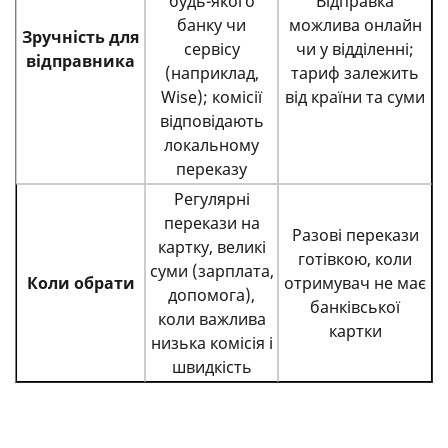
будь-якого
Відправка
банку чи
можлива онлайн
Зручність для
сервісу
чи у відділенні;
відправника
(наприклад,
тариф залежить
Wise); комісії
від країни та суми
відповідають
локальному
переказу
Регулярні
перекази на
Разові перекази
картку, великі
готівкою, коли
суми (зарплата,
Коли обрати
отримувач не має
допомога),
банківської
коли важлива
картки
низька комісія і
швидкість