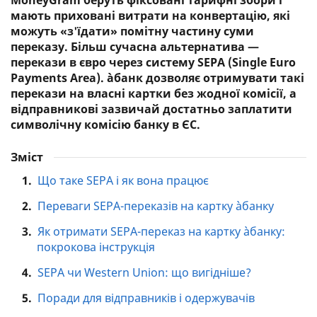
MoneyGram беруть фіксовані тарифні збори і
мають приховані витрати на конвертацію, які
можуть «з'їдати» помітну частину суми
переказу. Більш сучасна альтернатива —
перекази в євро через систему SEPA (Single Euro
Payments Area). àбанк дозволяє отримувати такі
перекази на власні картки без жодної комісії, а
відправникові зазвичай достатньо заплатити
символічну комісію банку в ЄС.
Зміст
1.
Що таке SEPA і як вона працює
2.
Переваги SEPA-переказів на картку àбанку
3.
Як отримати SEPA-переказ на картку àбанку:
покрокова інструкція
4.
SEPA чи Western Union: що вигідніше?
5.
Поради для відправників і одержувачів