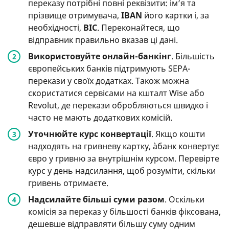
переказу потрібні повні реквізити: ім’я та
прізвище отримувача,
IBAN
його картки і, за
необхідності,
BIC
. Переконайтеся, що
відправник правильно вказав ці дані.
Використовуйте онлайн-банкінг
. Більшість
європейських банків підтримують SEPA-
перекази у своїх додатках. Також можна
скористатися сервісами на кшталт Wise або
Revolut, де перекази обробляються швидко і
часто не мають додаткових комісій.
Уточнюйте курс конвертації
. Якщо кошти
надходять на гривневу картку, àбанк конвертує
євро у гривню за внутрішнім курсом. Перевірте
курс у день надсилання, щоб розуміти, скільки
гривень отримаєте.
Надсилайте більші суми разом
. Оскільки
комісія за переказ у більшості банків фіксована,
дешевше відправляти більшу суму одним