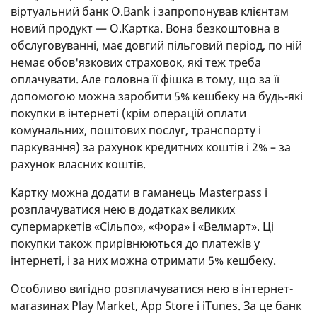
віртуальний банк O.Bank і запропонував клієнтам
новий продукт — O.Картка. Вона безкоштовна в
обслуговуванні, має довгий пільговий період, по ній
немає обов'язкових страховок, які теж треба
оплачувати. Але головна її фішка в тому, що за її
допомогою можна заробити 5% кешбеку на будь-які
покупки в інтернеті (крім операцій оплати
комунальних, поштових послуг, транспорту і
паркування) за рахунок кредитних коштів і 2% – за
рахунок власних коштів.
Картку можна додати в гаманець Masterpass і
розплачуватися нею в додатках великих
супермаркетів «Сільпо», «Фора» і «Велмарт». Ці
покупки також прирівнюються до платежів у
інтернеті, і за них можна отримати 5% кешбеку.
Особливо вигідно розплачуватися нею в інтернет-
магазинах Play Market, App Store і iTunes. За це банк