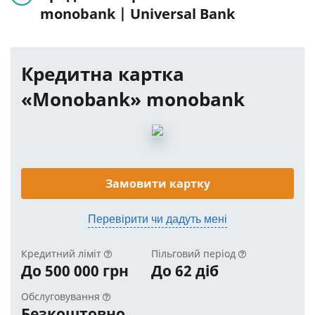
monobank | Universal Bank
Кредитна картка
«Monobank» monobank
Замовити картку
Перевірити чи дадуть мені
Кредитний ліміт
Пільговий період
До 500 000 грн
До 62 діб
Обслуговування
Безкоштовно