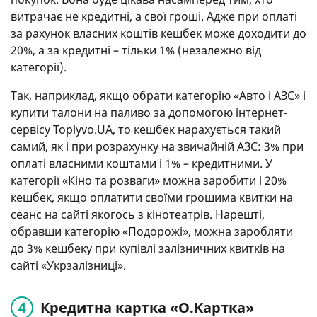
витрачає не кредитні, а свої гроші. Адже при оплаті
за рахунок власних коштів кешбек може доходити до
20%, а за кредитні – тільки 1% (незалежно від
категорії).
Так, наприклад, якщо обрати категорію «Авто і АЗС» і
купити талони на паливо за допомогою інтернет-
сервісу Toplyvo.UA, то кешбек нарахується такий
самий, як і при розрахунку на звичайній АЗС: 3% при
оплаті власними коштами і 1% – кредитними. У
категорії «Кіно та розваги» можна заробити і 20%
кешбек, якщо оплатити своїми грошима квитки на
сеанс на сайті якогось з кінотеатрів. Нарешті,
обравши категорію «Подорожі», можна заробляти
до 3% кешбеку при купівлі залізничних квитків на
сайті «Укрзалізниці».
Кредитна картка «O.Картка»