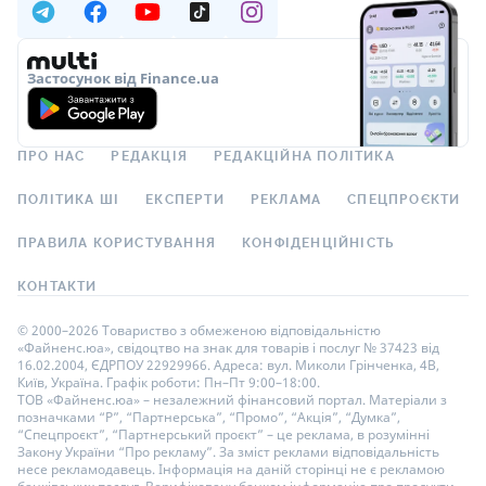
Застосунок від Finance.ua
ПРО НАС
РЕДАКЦІЯ
РЕДАКЦІЙНА ПОЛІТИКА
ПОЛІТИКА ШІ
ЕКСПЕРТИ
РЕКЛАМА
СПЕЦПРОЄКТИ
ПРАВИЛА КОРИСТУВАННЯ
КОНФІДЕНЦІЙНІСТЬ
КОНТАКТИ
© 2000–2026 Товариство з обмеженою відповідальністю
«Файненс.юа», свідоцтво на знак для товарів і послуг № 37423 від
16.02.2004, ЄДРПОУ 22929966. Адреса: вул. Миколи Грінченка, 4В,
Київ, Україна. Графік роботи: Пн–Пт 9:00–18:00.
ТОВ «Файненс.юа» – незалежний фінансовий портал. Матеріали з
позначками “Р”, “Партнерська”, “Промо”, “Акція”, “Думка”,
“Спецпроєкт”, “Партнерський проєкт” – це реклама, в розумінні
Закону України “Про рекламу”. За зміст реклами відповідальність
несе рекламодавець. Інформація на даній сторінці не є рекламою