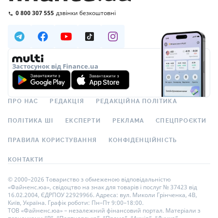
0 800 307 555
дзвінки безкоштовні
Застосунок від Finance.ua
ПРО НАС
РЕДАКЦІЯ
РЕДАКЦІЙНА ПОЛІТИКА
ПОЛІТИКА ШІ
ЕКСПЕРТИ
РЕКЛАМА
СПЕЦПРОЄКТИ
ПРАВИЛА КОРИСТУВАННЯ
КОНФІДЕНЦІЙНІСТЬ
КОНТАКТИ
© 2000–2026 Товариство з обмеженою відповідальністю
«Файненс.юа», свідоцтво на знак для товарів і послуг № 37423 від
16.02.2004, ЄДРПОУ 22929966. Адреса: вул. Миколи Грінченка, 4В,
Київ, Україна. Графік роботи: Пн–Пт 9:00–18:00.
ТОВ «Файненс.юа» – незалежний фінансовий портал. Матеріали з