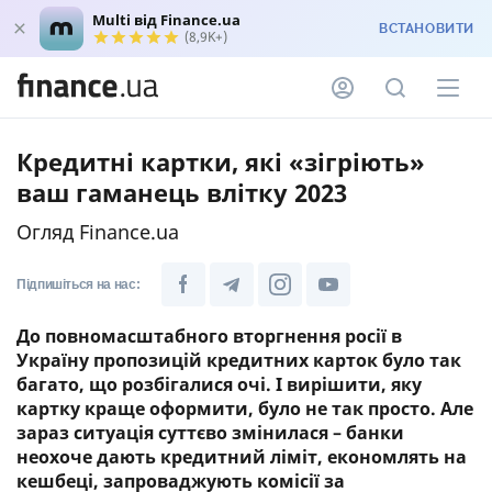
Multi від Finance.ua
ВСТАНОВИТИ
(8,9K+)
Кредитні картки, які «зігріють»
ваш гаманець влітку 2023
Огляд Finance.ua
Підпишіться на нас:
До повномасштабного вторгнення росії в
Україну пропозицій кредитних карток було так
багато, що розбігалися очі. І вирішити, яку
картку краще оформити, було не так просто. Але
зараз ситуація суттєво змінилася – банки
неохоче дають кредитний ліміт, економлять на
кешбеці, запроваджують комісії за