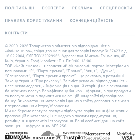
ПОЛІТИКА ШІ
ЕКСПЕРТИ
РЕКЛАМА
СПЕЦПРОЄКТИ
ПРАВИЛА КОРИСТУВАННЯ
КОНФІДЕНЦІЙНІСТЬ
КОНТАКТИ
© 2000–2026 Товариство з обмеженою відповідальністю
«Файненс.юа», свідоцтво на знак для товарів і послуг № 37423 від
16.02.2004, ЄДРПОУ 22929966. Адреса: вул. Миколи Грінченка, 4В,
Київ, Україна. Графік роботи: Пн–Пт 9:00–18:00.
ТОВ «Файненс.юа» – незалежний фінансовий портал. Матеріали з
позначками “Р”, “Партнерська”, “Промо”, “Акція”, “Думка”,
“Спецпроєкт”, “Партнерський проєкт” – це реклама, в розумінні
Закону України “Про рекламу”. За зміст реклами відповідальність
несе рекламодавець. Інформація на даній сторінці не є рекламою
банківських послуг. Верифіковану банком інформацію про продукти
та послуги можна подивитися на офіційному сайті відповідного
банку. Використання матеріалів і даних з сайту дозволено тільки з
гіперпосиланням https://finance.ua.
Ми не беремо плату за послуги підбору та порівняння фінансових
пропозицій в каталогах, і не надаємо послуги кредитування,
розміщення депозитів і страхування. Ваші особисті дані на сайті
захищені шифруванням AES-256.