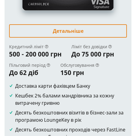
Детальніше
Кредитний ліміт
Ліміт без довідки
500 - 200 000 грн
До 75 000 грн
Пільговий період
Обслуговування
До 62 діб
150 грн
Доставка карти фахівцем Банку
Кешбек 2% балами мандрівника за кожну
витрачену гривню
Десять безкоштовних візитів в бізнес-зали за
програмою LoungeKey в рік
Десять безкоштовних проходів через FastLine