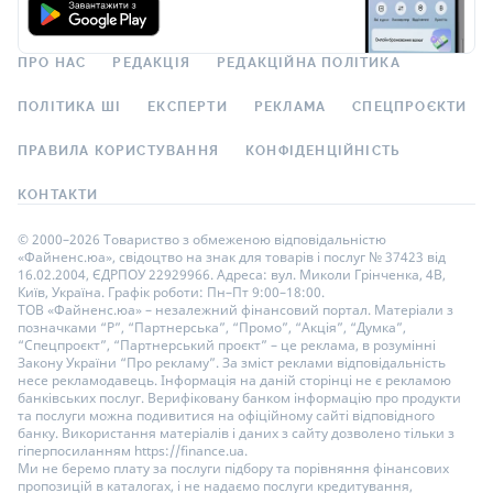
ПРО НАС
РЕДАКЦІЯ
РЕДАКЦІЙНА ПОЛІТИКА
ПОЛІТИКА ШІ
ЕКСПЕРТИ
РЕКЛАМА
СПЕЦПРОЄКТИ
ПРАВИЛА КОРИСТУВАННЯ
КОНФІДЕНЦІЙНІСТЬ
КОНТАКТИ
© 2000–2026 Товариство з обмеженою відповідальністю
«Файненс.юа», свідоцтво на знак для товарів і послуг № 37423 від
16.02.2004, ЄДРПОУ 22929966. Адреса: вул. Миколи Грінченка, 4В,
Київ, Україна. Графік роботи: Пн–Пт 9:00–18:00.
ТОВ «Файненс.юа» – незалежний фінансовий портал. Матеріали з
позначками “Р”, “Партнерська”, “Промо”, “Акція”, “Думка”,
“Спецпроєкт”, “Партнерський проєкт” – це реклама, в розумінні
Закону України “Про рекламу”. За зміст реклами відповідальність
несе рекламодавець. Інформація на даній сторінці не є рекламою
банківських послуг. Верифіковану банком інформацію про продукти
та послуги можна подивитися на офіційному сайті відповідного
банку. Використання матеріалів і даних з сайту дозволено тільки з
гіперпосиланням https://finance.ua.
Ми не беремо плату за послуги підбору та порівняння фінансових
пропозицій в каталогах, і не надаємо послуги кредитування,