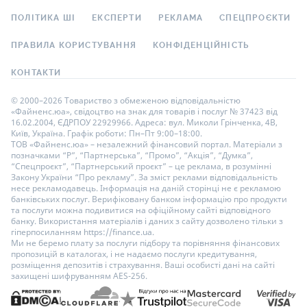
ПОЛІТИКА ШІ
ЕКСПЕРТИ
РЕКЛАМА
СПЕЦПРОЄКТИ
ПРАВИЛА КОРИСТУВАННЯ
КОНФІДЕНЦІЙНІСТЬ
КОНТАКТИ
© 2000–2026 Товариство з обмеженою відповідальністю
«Файненс.юа», свідоцтво на знак для товарів і послуг № 37423 від
16.02.2004, ЄДРПОУ 22929966. Адреса: вул. Миколи Грінченка, 4В,
Київ, Україна. Графік роботи: Пн–Пт 9:00–18:00.
ТОВ «Файненс.юа» – незалежний фінансовий портал. Матеріали з
позначками “Р”, “Партнерська”, “Промо”, “Акція”, “Думка”,
“Спецпроєкт”, “Партнерський проєкт” – це реклама, в розумінні
Закону України “Про рекламу”. За зміст реклами відповідальність
несе рекламодавець. Інформація на даній сторінці не є рекламою
банківських послуг. Верифіковану банком інформацію про продукти
та послуги можна подивитися на офіційному сайті відповідного
банку. Використання матеріалів і даних з сайту дозволено тільки з
гіперпосиланням https://finance.ua.
Ми не беремо плату за послуги підбору та порівняння фінансових
пропозицій в каталогах, і не надаємо послуги кредитування,
розміщення депозитів і страхування. Ваші особисті дані на сайті
захищені шифруванням AES-256.