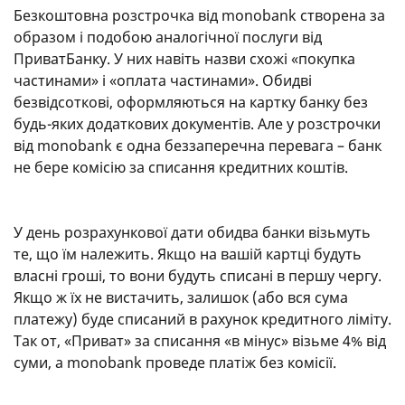
Безкоштовна розстрочка від monobank створена за
образом і подобою аналогічної послуги від
ПриватБанку. У них навіть назви схожі «покупка
частинами» і «оплата частинами». Обидві
безвідсоткові, оформляються на картку банку без
будь-яких додаткових документів. Але у розстрочки
від monobank є одна беззаперечна перевага – банк
не бере комісію за списання кредитних коштів.
У день розрахункової дати обидва банки візьмуть
те, що їм належить. Якщо на вашій картці будуть
власні гроші, то вони будуть списані в першу чергу.
Якщо ж їх не вистачить, залишок (або вся сума
платежу) буде списаний в рахунок кредитного ліміту.
Так от, «Приват» за списання «в мінус» візьме 4% від
суми, а monobank проведе платіж без комісії.