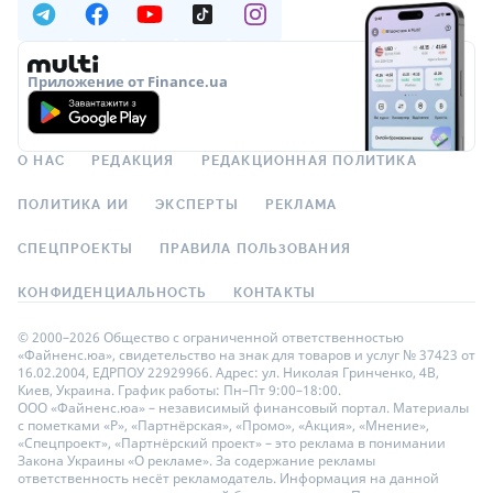
Приложение от Finance.ua
О НАС
РЕДАКЦИЯ
РЕДАКЦИОННАЯ ПОЛИТИКА
ПОЛИТИКА ИИ
ЭКСПЕРТЫ
РЕКЛАМА
СПЕЦПРОЕКТЫ
ПРАВИЛА ПОЛЬЗОВАНИЯ
КОНФИДЕНЦИАЛЬНОСТЬ
КОНТАКТЫ
© 2000–2026 Общество с ограниченной ответственностью
«Файненс.юа», свидетельство на знак для товаров и услуг № 37423 от
16.02.2004, ЕДРПОУ 22929966. Адрес: ул. Николая Гринченко, 4В,
Киев, Украина. График работы: Пн–Пт 9:00–18:00.
ООО «Файненс.юа» – независимый финансовый портал. Материалы
с пометками «Р», «Партнёрская», «Промо», «Акция», «Мнение»,
«Спецпроект», «Партнёрский проект» – это реклама в понимании
Закона Украины «О рекламе». За содержание рекламы
ответственность несёт рекламодатель. Информация на данной