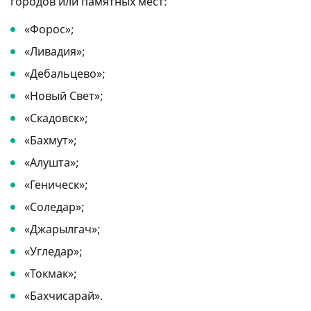
городов или памятных мест:
«Форос»;
«Ливадия»;
«Дебальцево»;
«Новый Свет»;
«Скадовск»;
«Бахмут»;
«Алушта»;
«Геническ»;
«Соледар»;
«Джарылгач»;
«Угледар»;
«Токмак»;
«Бахчисарай».