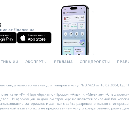
ие от Finance.ua
ТИКА ИИ
ЭКСПЕРТЫ
РЕКЛАМА
СПЕЦПРОЕКТЫ
ПРАВ
 свидетельство на знак для товаров и услуг № 37423 от 16.02.2004, ЕДРПО
метками «Р», «Партнёрская», «Промо», «Акция», «Мнение», «Спецпроект»
датель. Информация на данной странице не является рекламой банковски
ользование материалов и данных с сайта разрешено только с гиперссылкой
дложений в каталогах и не предоставляем услуги кредитования, размеще