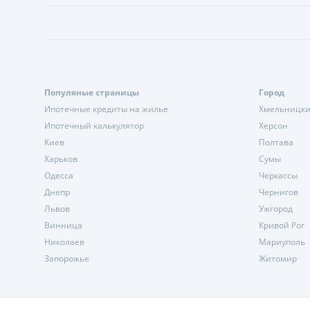
Популяные страницы
Город
Ипотечные кредиты на жилье
Хмельницк
Ипотечный калькулятор
Херсон
Киев
Полтава
Харьков
Сумы
Одесса
Черкассы
Днепр
Чернигов
Львов
Ужгород
Винница
Кривой Рог
Николаев
Мариуполь
Запорожье
Житомир