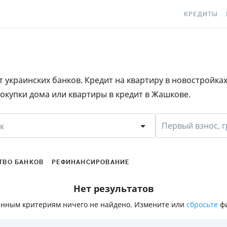
КРЕДИТЫ
КРЕДИТ ОНЛ
С
КРЕДИТ НА
C
 украинских банков. Кредит на квартиру в новостройка
КРЕДИТ КРУ
Е
окупки дома или квартиры в кредит в Жашкове.
КРЕДИТ БЕЗ 
C
С ПЛОХОЙ К
S
Первый взнос, г
к
ИСТОРИЕЙ
КРЕДИТ С Л
ПЕРИОДОМ
ТВО БАНКОВ
РЕФИНАНСИРОВАНИЕ
СТАТЬИ ПРО
Нет результатов
ПОДБОР КРЕ
анным критериям ничего не найдено. Измените или
сбросьте
фи
ИПОТЕКА