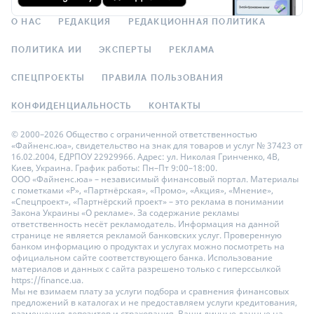
О НАС
РЕДАКЦИЯ
РЕДАКЦИОННАЯ ПОЛИТИКА
ПОЛИТИКА ИИ
ЭКСПЕРТЫ
РЕКЛАМА
СПЕЦПРОЕКТЫ
ПРАВИЛА ПОЛЬЗОВАНИЯ
КОНФИДЕНЦИАЛЬНОСТЬ
КОНТАКТЫ
© 2000–2026 Общество с ограниченной ответственностью
«Файненс.юа», свидетельство на знак для товаров и услуг № 37423 от
16.02.2004, ЕДРПОУ 22929966. Адрес: ул. Николая Гринченко, 4В,
Киев, Украина. График работы: Пн–Пт 9:00–18:00.
ООО «Файненс.юа» – независимый финансовый портал. Материалы
с пометками «Р», «Партнёрская», «Промо», «Акция», «Мнение»,
«Спецпроект», «Партнёрский проект» – это реклама в понимании
Закона Украины «О рекламе». За содержание рекламы
ответственность несёт рекламодатель. Информация на данной
странице не является рекламой банковских услуг. Проверенную
банком информацию о продуктах и услугах можно посмотреть на
официальном сайте соответствующего банка. Использование
материалов и данных с сайта разрешено только с гиперссылкой
https://finance.ua.
Мы не взимаем плату за услуги подбора и сравнения финансовых
предложений в каталогах и не предоставляем услуги кредитования,
размещения депозитов и страхования. Ваши личные данные на