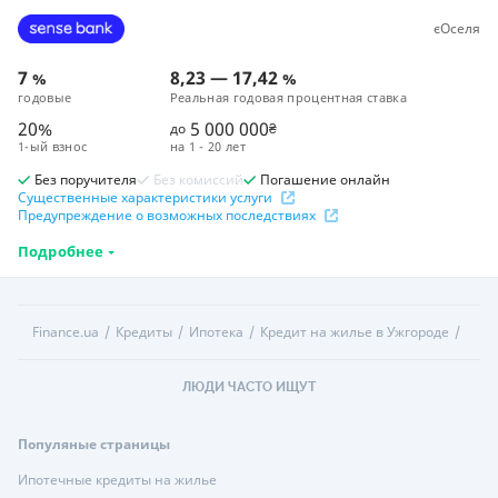
єОселя
7
8,23
—
17,42
%
%
годовые
Реальная годовая процентная ставка
20%
5 000 000
до
₴
1-ый взнос
на
1 - 20 лет
Без поручителя
Без комиссий
Погашение онлайн
Существенные характеристики услуги
Предупреждение о возможных последствиях
Подробнее
Finance.ua
Кредиты
Ипотека
Кредит на жилье в Ужгороде
ЛЮДИ ЧАСТО ИЩУТ
Популяные страницы
Ипотечные кредиты на жилье