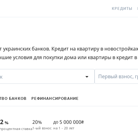
КРЕДИТЫ
КРЕДИТ ОНЛ
С
КРЕДИТ НА
C
 украинских банков. Кредит на квартиру в новостройка
КРЕДИТ КРУ
Е
шие условия для покупки дома или квартиры в кредит 
КРЕДИТ БЕЗ 
C
С ПЛОХОЙ К
S
Первый взнос, г
к
ИСТОРИЕЙ
КРЕДИТ С Л
ПЕРИОДОМ
ТВО БАНКОВ
РЕФИНАНСИРОВАНИЕ
СТАТЬИ ПРО
42
20%
5 000 000
до
₴
%
ПОДБОР КРЕ
1-ый взнос
на
1 - 20 лет
процентная ставка
ИПОТЕКА