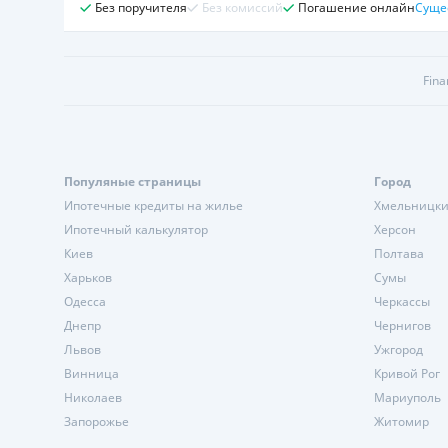
Без поручителя
Без комиссий
Погашение онлайн
Суще
Fina
Популяные страницы
Город
Ипотечные кредиты на жилье
Хмельницк
Ипотечный калькулятор
Херсон
Киев
Полтава
Харьков
Сумы
Одесса
Черкассы
Днепр
Чернигов
Львов
Ужгород
Винница
Кривой Рог
Николаев
Мариуполь
Запорожье
Житомир