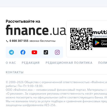
Рассчитывайте на
Приложен
0 800 307 555
звонки бесплатны
О НАС
РЕДАКЦИЯ
РЕДАКЦИОННАЯ ПОЛИТИКА
ПОЛИ
КОНТАКТЫ
© 2000–2026 Общество с ограниченной ответственностью «Файненс.юа»,
работы: Пн–Пт 9:00–18:00.
ООО «Файненс.юа» – независимый финансовый портал. Материалы с по
«О рекламе». За содержание рекламы ответственность несёт рекламо
можно посмотреть на официальном сайте соответствующего банка. Исп
Мы не взимаем плату за услуги подбора и сравнения финансовых пре
защищены шифрованием AES-256.