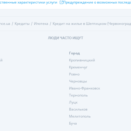
ственные характеристики услуги
Предупреждение о возможных послед
nce.ua
Кредиты
Ипотека
Кредит на жилье в Шептицком (Червоноград
ЛЮДИ ЧАСТО ИЩУТ
Город
ий
Кропивницкий
Кременчуг
Ровно
Черновцы
Ивано-Франковск
Тернополь
Луцк
Васильков
Мелитополь
Буча