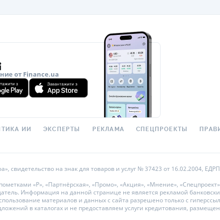
ие от Finance.ua
ТИКА ИИ
ЭКСПЕРТЫ
РЕКЛАМА
СПЕЦПРОЕКТЫ
ПРАВ
 свидетельство на знак для товаров и услуг № 37423 от 16.02.2004, ЕДРПО
метками «Р», «Партнёрская», «Промо», «Акция», «Мнение», «Спецпроект»
датель. Информация на данной странице не является рекламой банковски
ользование материалов и данных с сайта разрешено только с гиперссылкой
дложений в каталогах и не предоставляем услуги кредитования, размеще