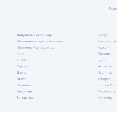
Finan
Популяные страницы
Город
Ипотечные кредиты на жилье
Хмельницк
Ипотечный калькулятор
Херсон
Киев
Полтава
Харьков
Сумы
Одесса
Черкассы
Днепр
Чернигов
Львов
Ужгород
Винница
Кривой Рог
Николаев
Мариуполь
Запорожье
Житомир