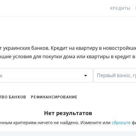
КРЕДИТЫ
КРЕДИТ ОНЛ
С
КРЕДИТ НА
C
 украинских банков. Кредит на квартиру в новостройка
КРЕДИТ КРУ
Е
шие условия для покупки дома или квартиры в кредит 
КРЕДИТ БЕЗ 
C
С ПЛОХОЙ К
S
Первый взнос, г
к
ИСТОРИЕЙ
КРЕДИТ С Л
ПЕРИОДОМ
ТВО БАНКОВ
РЕФИНАНСИРОВАНИЕ
СТАТЬИ ПРО
Нет результатов
ПОДБОР КРЕ
анным критериям ничего не найдено. Измените или
сбросьте
фи
ИПОТЕКА