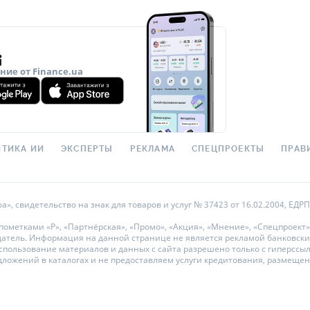
ие от Finance.ua
ТИКА ИИ
ЭКСПЕРТЫ
РЕКЛАМА
СПЕЦПРОЕКТЫ
ПРАВ
 свидетельство на знак для товаров и услуг № 37423 от 16.02.2004, ЕДРПО
метками «Р», «Партнёрская», «Промо», «Акция», «Мнение», «Спецпроект»
датель. Информация на данной странице не является рекламой банковски
ользование материалов и данных с сайта разрешено только с гиперссылкой
дложений в каталогах и не предоставляем услуги кредитования, размеще