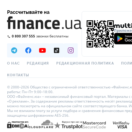
Рассчитывайте на
Приложен
0 800 307 555
звонки бесплатны
О НАС
РЕДАКЦИЯ
РЕДАКЦИОННАЯ ПОЛИТИКА
ПОЛИ
КОНТАКТЫ
© 2000–2026 Общество с ограниченной ответственностью «Файненс.юа»,
работы: Пн–Пт 9:00–18:00.
ООО «Файненс.юа» – независимый финансовый портал. Материалы с по
«О рекламе». За содержание рекламы ответственность несёт рекламо
можно посмотреть на официальном сайте соответствующего банка. Исп
Мы не взимаем плату за услуги подбора и сравнения финансовых пре
защищены шифрованием AES-256.