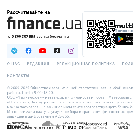
Рассчитывайте на
Приложен
0 800 307 555
звонки бесплатны
О НАС
РЕДАКЦИЯ
РЕДАКЦИОННАЯ ПОЛИТИКА
ПОЛИ
КОНТАКТЫ
© 2000–2026 Общество с ограниченной ответственностью «Файненс.юа»,
работы: Пн–Пт 9:00–18:00.
ООО «Файненс.юа» – независимый финансовый портал. Материалы с по
«О рекламе». За содержание рекламы ответственность несёт рекламо
можно посмотреть на официальном сайте соответствующего банка. Исп
Мы не взимаем плату за услуги подбора и сравнения финансовых пре
защищены шифрованием AES-256.