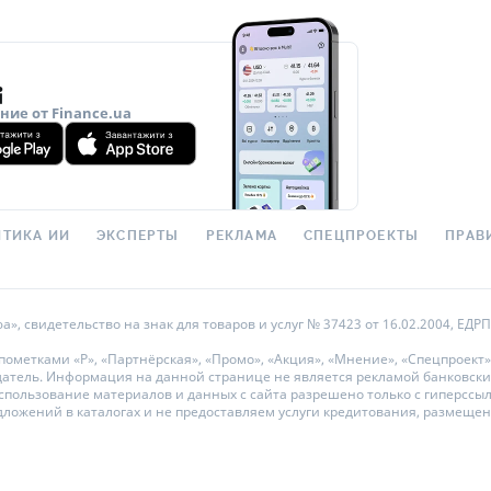
ие от Finance.ua
ТИКА ИИ
ЭКСПЕРТЫ
РЕКЛАМА
СПЕЦПРОЕКТЫ
ПРАВ
 свидетельство на знак для товаров и услуг № 37423 от 16.02.2004, ЕДРПО
метками «Р», «Партнёрская», «Промо», «Акция», «Мнение», «Спецпроект»
датель. Информация на данной странице не является рекламой банковски
ользование материалов и данных с сайта разрешено только с гиперссылкой
дложений в каталогах и не предоставляем услуги кредитования, размеще