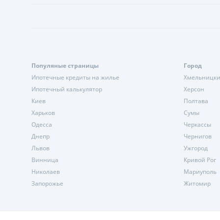
Популяные страницы
Город
Ипотечные кредиты на жилье
Хмельницк
Ипотечный калькулятор
Херсон
Киев
Полтава
Харьков
Сумы
Одесса
Черкассы
Днепр
Чернигов
Львов
Ужгород
Винница
Кривой Рог
Николаев
Мариуполь
Запорожье
Житомир