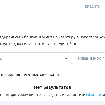
КРЕДИТЫ
КРЕДИТ ОНЛ
С
КРЕДИТ НА
C
 украинских банков. Кредит на квартиру в новостройка
КРЕДИТ КРУ
Е
окупки дома или квартиры в кредит в Чопе.
КРЕДИТ БЕЗ 
C
С ПЛОХОЙ К
S
Первый взнос, г
к
ИСТОРИЕЙ
КРЕДИТ С Л
ПЕРИОДОМ
ТВО БАНКОВ
РЕФИНАНСИРОВАНИЕ
СТАТЬИ ПРО
Нет результатов
ПОДБОР КРЕ
анным критериям ничего не найдено. Измените или
сбросьте
фи
ИПОТЕКА