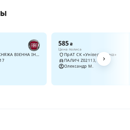
сы
585
₴
Цена полиса
ПрАТ "УСК "КНЯЖА ВІЄННА ІНШУРАНС ГРУП"
ПрАТ СК «Універсальна»
017
ПАЛИЧ Z02113, 2022
Олександр М.