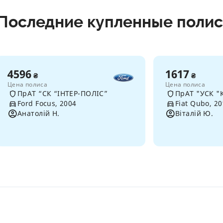
Последние купленные поли
4596
1617
₴
₴
Цена полиса
Цена полиса
ПрАТ “СК “ІНТЕР-ПОЛІС”
Ford Focus, 2004
Fiat Qubo, 2
Анатолій Н.
Віталій Ю.