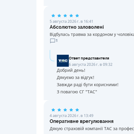
5 августа 2026 г. в 16:41
Абсолютно заловолені
Відбулась травма за кордоном у чоловік
1
Ответ представителя
6 августа 2026 г. в 09:32
Добрий день!
Дякуємо за відгук!
Завжди раді бути корисними!
З повагою СГ "ТАС"
4 августа 2026 г. в 13:49
Оперативне врегулювання
Дякую страховій компанії ТАС за профе