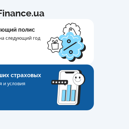
inance.ua
ующий полис
на следующий год
ших страховых
 и условия