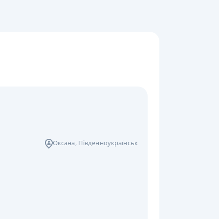
Оксана
, Південноукраїнськ