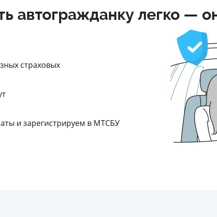
ть автогражданку легко — о
азных страховых
ут
латы и зарегистрируем в МТСБУ