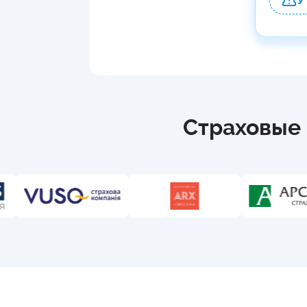
У
Страховые 