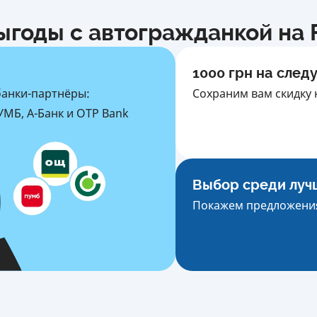
ыгоды с автогражданкой на F
1000 грн на след
банки-партнёры:
Сохраним вам скидку 
МБ, А-Банк и OTP Bank
Выбор среди луч
Покажем предложения