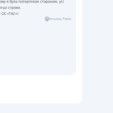
ому я була потерпілою стороною, усі
отші строки.
ю СК «ТАС»!
Альона
, Рівне