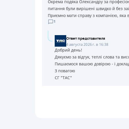
Окрема подяка Олександру за професіона
питання були вирішені швидко й без за
Приємно мати справу з компанією, яка в
1
Ответ представителя
4 августа 2026 г. в 16:38
Добрий день!
Дякуємо за відгук, теплі слова та вис
Пишаємося вашою довірою - і доклад
З повагою
СГ "ТАС"