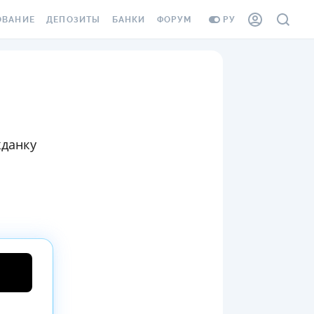
ОВАНИЕ
ДЕПОЗИТЫ
БАНКИ
ФОРУМ
РУ
ВСЕ ДЕПОЗИТЫ
ВСЕ БАНКИ
ВАНИЕ ЖИЛЬЯ ОТ
ДЕПОЗИТЫ В USD
ОТЗЫВЫ О БАНКАХ
И ШАХЕДОВ
ДЕПОЗИТЫ В EUR
МИКРОФИНАНСОВЫЕ
АХОВКА ЗАГРАНИЦУ
ОРГАНИЗАЦИИ
БОНУС К ДЕПОЗИТАМ
жданку
ОТЗЫВЫ ОБ МФО
УСЛОВИЯ АКЦИИ
Я КАРТА
ВОПРОСЫ И ОТВЕТЫ
ОННАЯ ВИНЬЕТКА
ДЕПОЗИТНЫЙ КАЛЬКУЛЯТОР
Я СОТРУДНИКОВ
ПУТЕВОДИТЕЛИ ПО
SSISTANCE
СБЕРЕЖЕНИЯМ
ВАНИЕ ОТ
ТНЫХ СЛУЧАЕВ