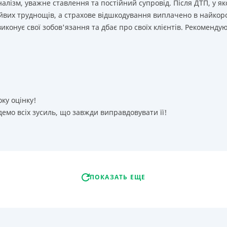
лізм, уважне ставлення та постійний супровід. Після ДТП, у як
йвих труднощів, а страхове відшкодування виплачено в найкор
иконує свої зобов'язання та дбає про своїх клієнтів. Рекоменду
оку оцінку!
емо всіх зусиль, що завжди виправдовувати її!
ПОКАЗАТЬ ЕЩЕ