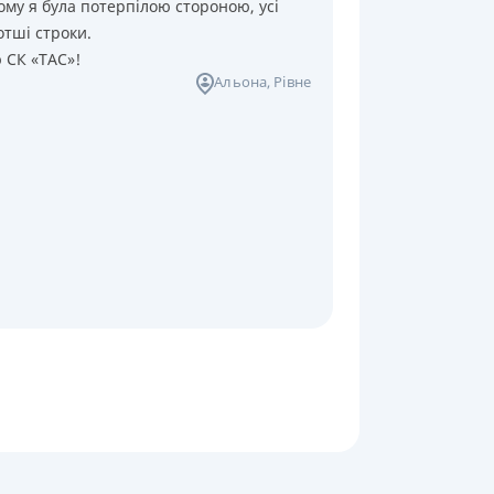
ому я була потерпілою стороною, усі
отші строки.
ю СК «ТАС»!
Альона
, Рівне