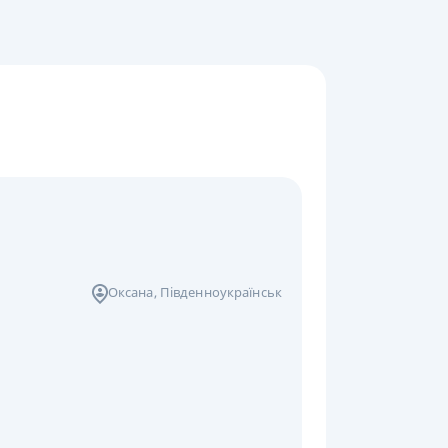
Оксана
, Південноукраїнськ