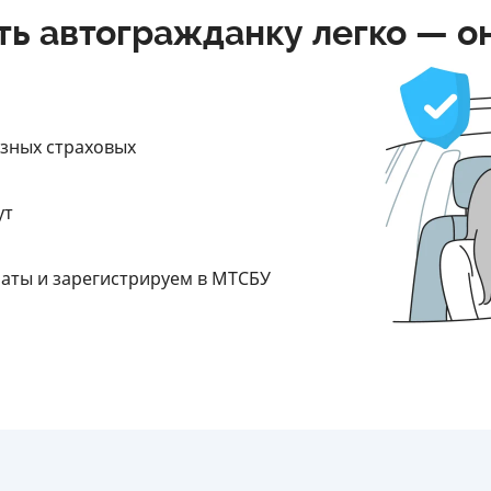
ть автогражданку легко — о
азных страховых
ут
латы и зарегистрируем в МТСБУ