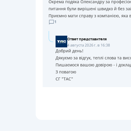
Окрема подяка Олександру за професіона
питання були вирішені швидко й без за
Приємно мати справу з компанією, яка в
1
Ответ представителя
4 августа 2026 г. в 16:38
Добрий день!
Дякуємо за відгук, теплі слова та вис
Пишаємося вашою довірою - і доклад
З повагою
СГ "ТАС"