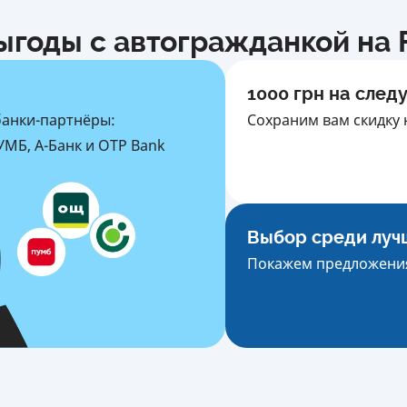
ыгоды с автогражданкой на F
1000 грн на след
банки-партнёры:
Сохраним вам скидку 
МБ, А-Банк и OTP Bank
Выбор среди луч
Покажем предложения