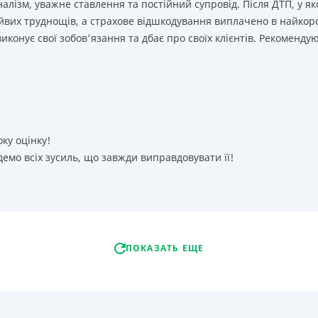
лізм, уважне ставлення та постійний супровід. Після ДТП, у як
йвих труднощів, а страхове відшкодування виплачено в найкор
иконує свої зобов'язання та дбає про своїх клієнтів. Рекоменду
оку оцінку!
емо всіх зусиль, що завжди виправдовувати її!
ПОКАЗАТЬ ЕЩЕ