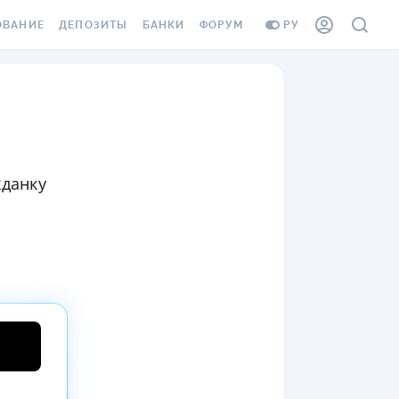
ОВАНИЕ
ДЕПОЗИТЫ
БАНКИ
ФОРУМ
РУ
ВСЕ ДЕПОЗИТЫ
ВСЕ БАНКИ
ВАНИЕ ЖИЛЬЯ ОТ
ДЕПОЗИТЫ В USD
ОТЗЫВЫ О БАНКАХ
И ШАХЕДОВ
ДЕПОЗИТЫ В EUR
МИКРОФИНАНСОВЫЕ
АХОВКА ЗАГРАНИЦУ
ОРГАНИЗАЦИИ
БОНУС К ДЕПОЗИТАМ
жданку
ОТЗЫВЫ ОБ МФО
УСЛОВИЯ АКЦИИ
Я КАРТА
ВОПРОСЫ И ОТВЕТЫ
ОННАЯ ВИНЬЕТКА
ДЕПОЗИТНЫЙ КАЛЬКУЛЯТОР
Я СОТРУДНИКОВ
ПУТЕВОДИТЕЛИ ПО
SSISTANCE
СБЕРЕЖЕНИЯМ
ВАНИЕ ОТ
ТНЫХ СЛУЧАЕВ