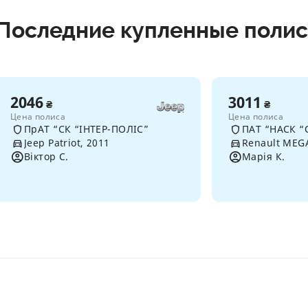
Последние купленные поли
2046
3011
₴
₴
Цена полиса
Цена полиса
ПрАТ “СК “ІНТЕР-ПОЛІС”
ПАТ “НАСК “
Jeep Patriot, 2011
Renault MEG
Віктор С.
Марія К.