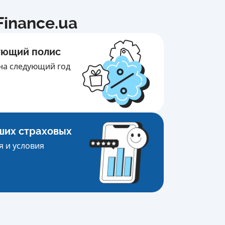
inance.ua
ующий полис
на следующий год
ших страховых
 и условия