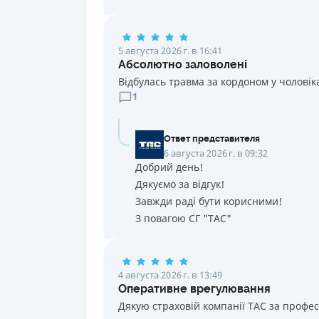
5 августа 2026 г. в 16:41
Абсолютно заловолені
Відбулась травма за кордоном у чоловік
1
Ответ представителя
6 августа 2026 г. в 09:32
Добрий день!
Дякуємо за відгук!
Завжди раді бути корисними!
З повагою СГ "ТАС"
4 августа 2026 г. в 13:49
Оперативне врегулювання
Дякую страховій компанії ТАС за профе