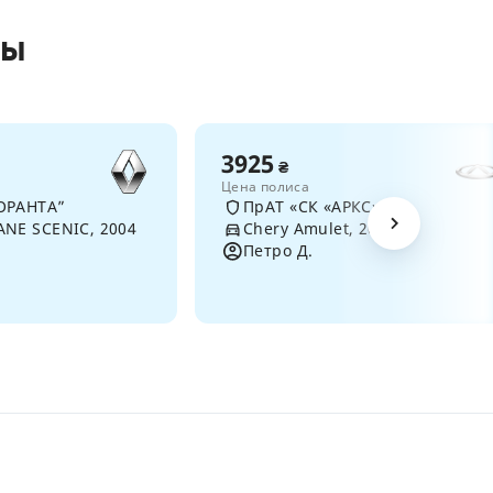
сы
3925
₴
Цена полиса
ОРАНТА”
ПрАТ «СК «АРКС»
ANE SCENIC, 2004
Chery Amulet, 2007
Петро Д.