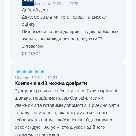
4 августа 2026 г. в 16:38
Добрий день!
Дякуємо за відгук, теплі слова та високу
оцінку!
Пишаємося вашою довірою - і докладемо всіх
зусиль, що завжди виправдовувати її!
З повагою
СГ "ТАС"
30 июля 2026 г. в 16:29
Компанія якій можна довіряти
Супер оперативність.Усі питання були вирішені
швидко, працівник Назар був ввічливими,
уважними та готовими допомогти. Приємно мати
справу з компанією, яка дотримується своїх
зобов’язань і цінує своїх клієнтів. Однозначно
рекомендую ТАС усім, хто шукає надійного
страхового партнера