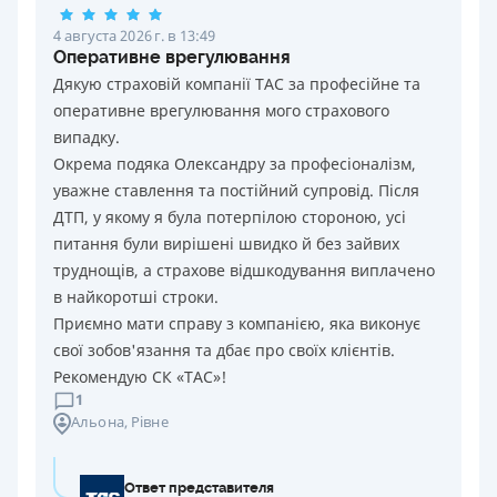
4 августа 2026 г. в 13:49
Оперативне врегулювання
Дякую страховій компанії ТАС за професійне та
оперативне врегулювання мого страхового
випадку.
Окрема подяка Олександру за професіоналізм,
уважне ставлення та постійний супровід. Після
ДТП, у якому я була потерпілою стороною, усі
питання були вирішені швидко й без зайвих
труднощів, а страхове відшкодування виплачено
в найкоротші строки.
Приємно мати справу з компанією, яка виконує
свої зобов'язання та дбає про своїх клієнтів.
Рекомендую СК «ТАС»!
1
Альона
, Рівне
Ответ представителя